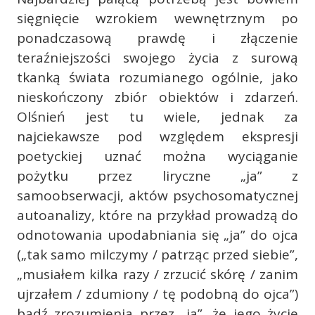
sięgnięcie wzrokiem wewnętrznym po
ponadczasową prawdę i złączenie
teraźniejszości swojego życia z surową
tkanką świata rozumianego ogólnie, jako
nieskończony zbiór obiektów i zdarzeń.
Olśnień jest tu wiele, jednak za
najciekawsze pod względem ekspresji
poetyckiej uznać można wyciąganie
pożytku przez liryczne „ja” z
samoobserwacji, aktów psychosomatycznej
autoanalizy, które na przykład prowadzą do
odnotowania upodabniania się „ja” do ojca
(„tak samo milczymy / patrząc przed siebie”,
„musiałem kilka razy / zrzucić skórę / zanim
ujrzałem / zdumiony / tę podobną do ojca”)
bądź zrozumienia przez „ja”, że jego życie