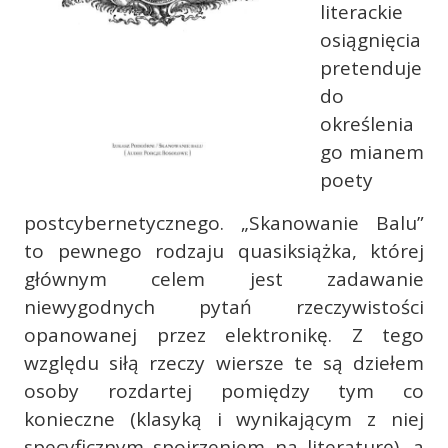
literackie
osiągnięcia
pretenduje
do
określenia
go mianem
poety
postcybernetycznego. „Skanowanie Balu”
to pewnego rodzaju quasiksiążka, której
głównym celem jest zadawanie
niewygodnych pytań rzeczywistości
opanowanej przez elektronikę. Z tego
względu siłą rzeczy wiersze te są dziełem
osoby rozdartej pomiędzy tym co
konieczne (klasyką i wynikającym z niej
specyficznym spojrzeniem na literaturę), a