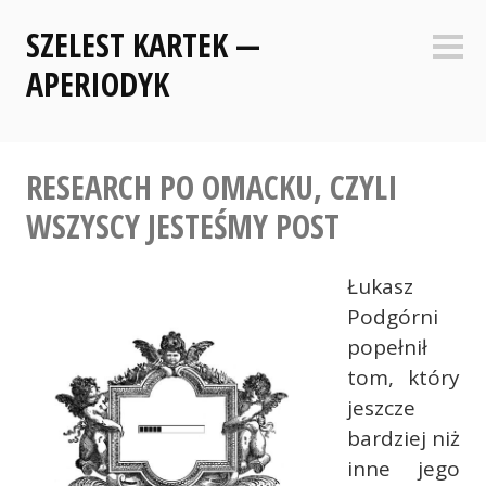
Skip
SZELEST KARTEK —
to
Sideb
content
APERIODYK
RESEARCH PO OMACKU, CZYLI
WSZYSCY JESTEŚMY POST
Łukasz
Podgórni
popełnił
tom, który
jeszcze
bardziej niż
inne jego