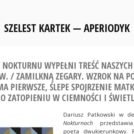
SZELEST KARTEK — APERIODYK
/ NOKTURNU WYPEŁNI TREŚĆ NASZYCH
. / ZAMILKNĄ ZEGARY. WZROK NA P
A PIERWSZE, ŚLEPE SPOJRZENIE MATK
 O ZATOPIENIU W CIEMNOŚCI I ŚWIETL
Dariusz Patkowski w de
Nokturnach
przedstawi
poeta dwukierunkowy. P