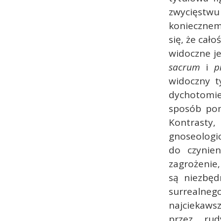
zwycięstw
koniecznem
się, że cało
widoczne je
sacrum
i
p
widoczny t
dychotomie
sposób pom
Kontrast
gnoseologic
do czynien
zagrożenie,
są niezbęd
surrealneg
najciekawsz
przez rud