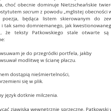
a, choć obecnie dominuje Nietzscheańskie twier
ubstytutem
sacrum
z powodu „mglistej obecności w
h
poezja, będąca listem skierowanym do zewn
w i tak samo domniemanego, jak kwestionowaneg
a, że teksty Patkowskiego stale otwarte są
ne:
wsuwam je do przegródki portfela, jakby
 wsuwał modlitwę w ścianę płaczu.
nem dostąpią nieśmiertelności,
rzemieni się w plik.
y język dotknie milczenia.
ycać zjawiska wewnętrznie sprzeczne, Patkowski 