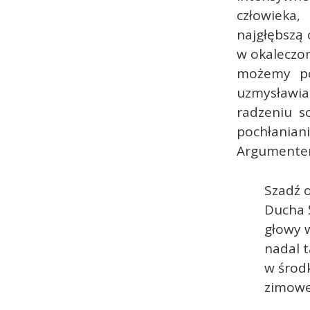
człowieka
najgłębszą
w okaleczo
możemy po
uzmysławia
radzeniu s
pochłaniani
Argumentem 
Szadź 
Ducha 
głowy 
nadal 
w środ
zimowe