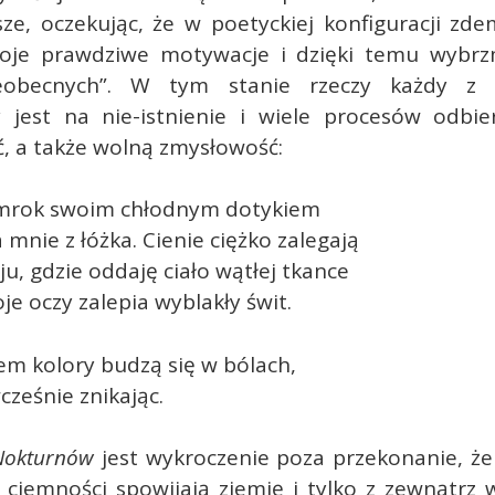
ze, oczekując, że w poetyckiej konfiguracji zde
oje prawdziwe motywacje i dzięki temu wybrz
eobecnych”. W tym stanie rzeczy każdy z
 jest na nie-istnienie i wiele procesów odbie
, a także wolną zmysłowość:
mrok swoim chłodnym dotykiem
mnie z łóżka. Cienie ciężko zalegają
u, gdzie oddaję ciało wątłej tkance
je oczy zalepia wyblakły świt.
em kolory budzą się w bólach,
ześnie znikając.
Nokturnów
jest wykroczenie poza przekonanie, że
 ciemności spowijają ziemię i tylko z zewnątrz 