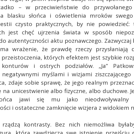
rzadko – w przeciwieństwie do przywołanego 
ia blasku słońca i oświetlenia mroków swego
estii czysto praktycznych, by nie powiedzieć: t
ch jest chęć ujrzenia świata w sposób niepoz
 do autentyczności aktu poznawczego. Zazwyczaj 
ma wrażenie, że prawdę rzeczy przysłaniają 
przeistoczenia, których efektem jest szybkie roz
 konturów i ostrych podziałów. „Ja” Patkows
 negatywnymi myślami i wizjami ziszczającego 
a, zdaje sobie sprawę, że jego realnym przezna
 na unicestwienie albo fizyczne, albo duchowe. 
końca jawi się mu jako nieodwoływalny 
ci i ostateczne zamknięcie wizjera z widokiem n
i
rządzą kontrasty. Bez nich niemożliwa była
gura, która zawdzięcza swe istnienie przejściu