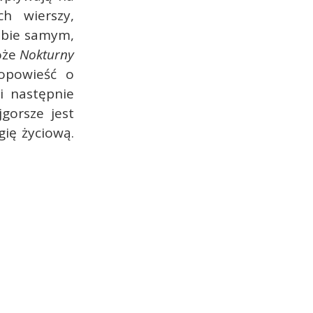
h wierszy,
obie samym,
oże
Nokturny
opowieść o
i następnie
gorsze jest
gię życiową.