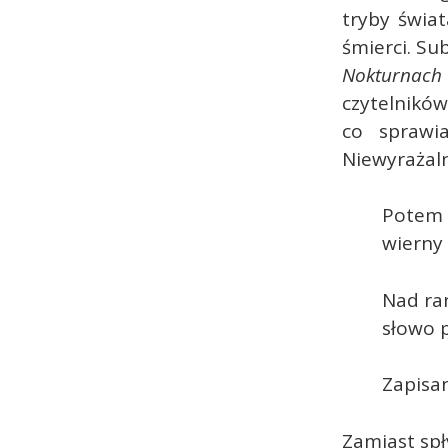
tryby świat
śmierci. S
Nokturnac
czytelnikó
co sprawi
Niewyrażal
Potem 
wierny
Nad ra
słowo p
Zapisan
Zamiast spł