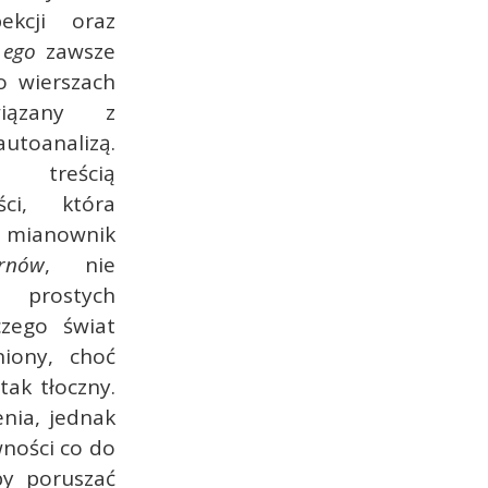
pekcji oraz
m
ego
zawsze
o wierszach
wiązany z
toanalizą.
 treścią
ści, która
 mianownik
rnów
, nie
prostych
czego świat
niony, choć
tak tłoczny.
nia, jednak
wności co do
by poruszać