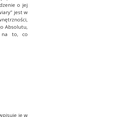
dzenie o jej
iary” jest w
ętrzności,
o Absolutu,
 na to, co
wpisuje je w