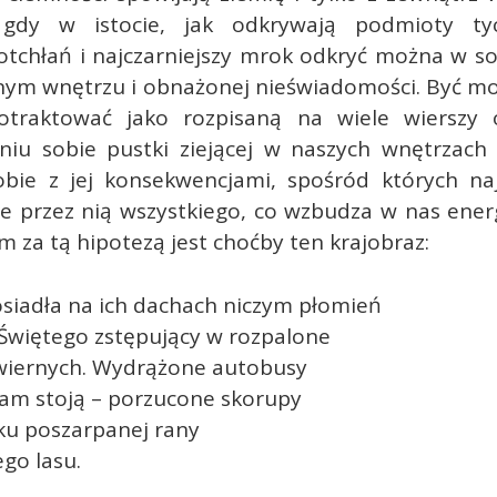
, gdy w istocie, jak odkrywają podmioty tyc
 otchłań i najczarniejszy mrok odkryć można w s
nym wnętrzu i obnażonej nieświadomości. Być m
traktować jako rozpisaną na wiele wierszy 
niu sobie pustki ziejącej w naszych wnętrzach 
obie z jej konsekwencjami, spośród których naj
e przez nią wszystkiego, co wzbudza w nas ener
za tą hipotezą jest choćby ten krajobraz:
osiadła na ich dachach niczym płomień
Świętego zstępujący w rozpalone
wiernych. Wydrążone autobusy
tam stoją – porzucone skorupy
ku poszarpanej rany
go lasu.