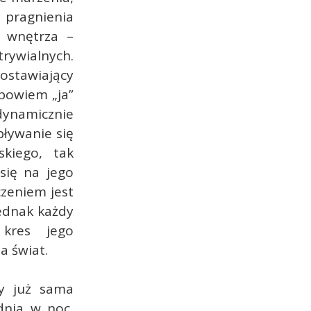
pragnienia
 wnętrza –
rywialnych.
ostawiający
bowiem „ja”
dynamicznie
pływanie się
kiego, tak
się na jego
czeniem jest
Jednak każdy
kres jego
a świat.
by już sama
 dnia w noc,