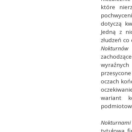
które nie
pochwycen
dotyczą kw
Jedną z ni
złudzeń co
Nokturnów
zachodzące 
wyraźnych
przesycone
oczach końc
oczekiwanie
wariant 
podmiotowoś
Nokturnam
tytułowa fi