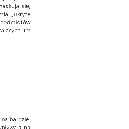
maskują się,
mią „ukryte
 podmiotów
rających im
 najbardziej
wpływają na