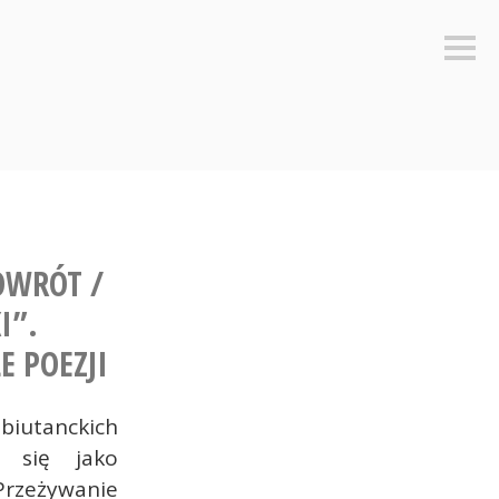
Sideb
OWRÓT /
I”.
E POEZJI
biutanckich
a się jako
rzeżywanie