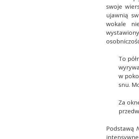
swoje wiers
ujawnią sw
wokale ni
wystawiony
osobniczość
To pół
wyrywa 
w pokoj
snu. Mo
Za okn
przedwc
Podstawą
intensywne