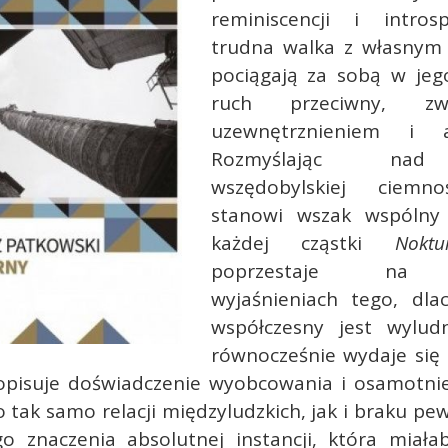
reminiscencji i intros
trudna walka z własny
pociągają za sobą w jeg
ruch przeciwny, z
uzewnętrznieniem i au
Rozmyślając nad
wszędobylskiej ciemno
stanowi wszak wspólny
każdej cząstki
Noktu
poprzestaje na 
wyjaśnieniach tego, dla
współczesny jest wylud
równocześnie wydaje się 
opisuje doświadczenie wyobcowania i osamotnie
 tak samo relacji międzyludzkich, jak i braku pe
go znaczenia absolutnej instancji, która miała