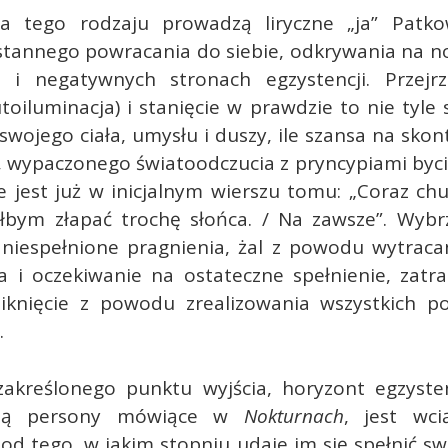
ia tego rodzaju prowadzą liryczne „ja” Patk
stannego powracania do siebie, odkrywania na 
u i negatywnych stronach egzystencji. Przejrz
oiluminacja) i stanięcie w prawdzie to nie tyl
swojego ciała, umysłu i duszy, ile szansa na sko
 wypaczonego światoodczucia z pryncypiami byci
 jest już w inicjalnym wierszu tomu: „Coraz ch
iałbym złapać trochę słońca. / Na zawsze”. Wyb
niespełnione pragnienia, żal z powodu wytracan
a i oczekiwanie na ostateczne spełnienie, zatra
niknięcie z powodu zrealizowania wszystkich p
.
akreślonego punktu wyjścia, horyzont egzystenc
ują persony mówiące w
Nokturnach
, jest wci
 od tego, w jakim stopniu udaje im się spełnić s