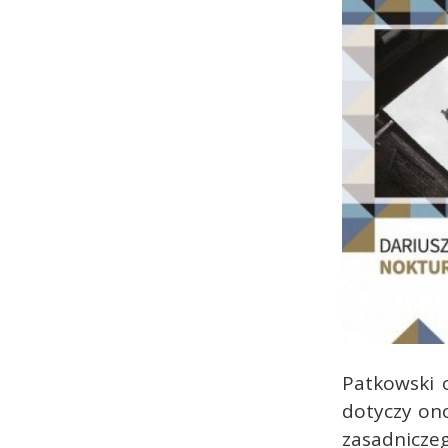
Patkowski 
dotyczy ono
zasadnicze