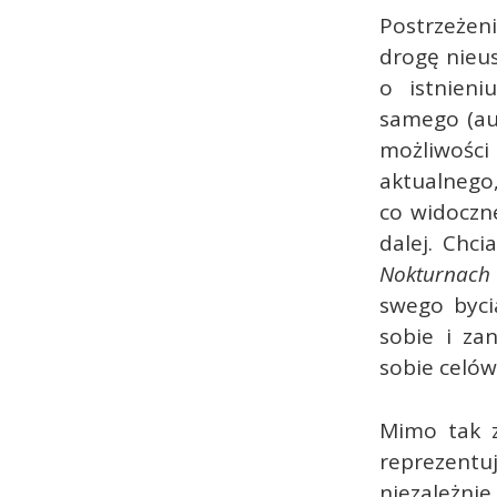
Postrzeżen
drogę nieu
o istnieni
samego (aut
możliwości 
aktualnego,
co widoczne
dalej. Chc
Nokturnach
swego byci
sobie i za
sobie celów
Mimo tak z
reprezent
niezależnie