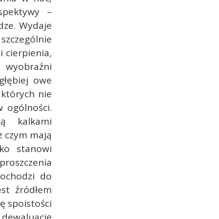
spektywy –
dze. Wydaje
, szczególnie
 cierpienia,
et wyobraźni
głębiej owe
których nie
 ogólności.
ą kalkami
 z czym mają
sko stanowi
Uproszczenia
dochodzi do
est źródłem
ę spoistości
dewaluację