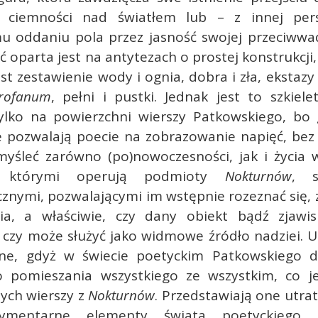
u ciemności nad światłem lub – z innej per
u oddaniu pola przez jasność swojej przeciwwa
ść oparta jest na antytezach o prostej konstrukcji
st zestawienie wody i ognia, dobra i zła, ekstazy i
rofanum
, pełni i pustki. Jednak jest to szkiel
ylko na powierzchni wierszy Patkowskiego, bo 
 pozwalają poecie na zobrazowanie napięć, bez 
yśleć zarówno (po)nowoczesności, jak i życia w
y, którymi operują podmioty
Nokturnów
, s
znymi, pozwalającymi im wstępnie rozeznać się,
ia, a właściwie, czy dany obiekt bądź zjawi
 czy może służyć jako widmowe źródło nadziei. 
ne, gdyż w świecie poetyckim Patkowskiego 
o pomieszania wszystkiego ze wszystkim, co j
ych wierszy z
Nokturnów
. Przedstawiają one utrat
ymentarne elementy świata poetyckiego, 