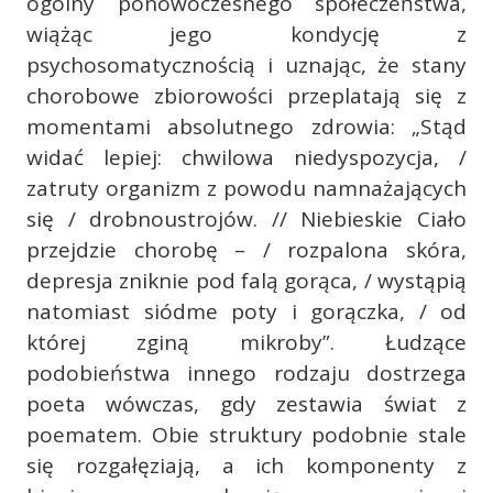
ogólny ponowoczesnego społeczeństwa,
wiążąc jego kondycję z
psychosomatycznością i uznając, że stany
chorobowe zbiorowości przeplatają się z
momentami absolutnego zdrowia: „Stąd
widać lepiej: chwilowa niedyspozycja, /
zatruty organizm z powodu namnażających
się / drobnoustrojów. // Niebieskie Ciało
przejdzie chorobę – / rozpalona skóra,
depresja zniknie pod falą gorąca, / wystąpią
natomiast siódme poty i gorączka, / od
której zginą mikroby”. Łudzące
podobieństwa innego rodzaju dostrzega
poeta wówczas, gdy zestawia świat z
poematem. Obie struktury podobnie stale
się rozgałęziają, a ich komponenty z