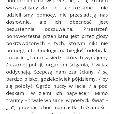
uodpornieni na współczucie, a ci, którym
wyrządziliśmy zło lub – co tożsame – nie
udzieliliśmy pomocy, nie prześladują nas
dosłownie, ale ich obecność jest
bezustannie odczuwalna. Przestrzeń
ponowoczesna przenikana jest przez głosy
pokrzywdzonych – tych, którym nikt nie
pomógł, a technologiczna biegłość odebrała
im życie: „Tamci sąsiedzi, których wydajemy
/ czarnej policji, organom ścigania, / wciąż
oddychają. Szepczą nam zza ściany, / są
bardzo blisko, gdziekolwiek pójdziemy, / by
się położyć. Ogród huczy w lecie, / a pod
deskami, w ziemi ich najwięcej”. Mimo
traumy – trwale wpisanej w poetycki świat –
„ja”, pragnąc choć namiastki tożsamości,