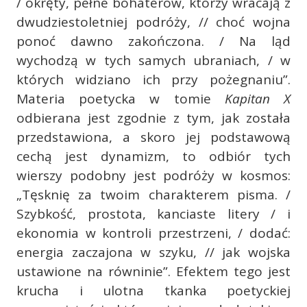
/ okręty, pełne bohaterów, którzy wracają z
dwudziestoletniej podróży, // choć wojna
ponoć dawno zakończona. / Na ląd
wychodzą w tych samych ubraniach, / w
których widziano ich przy pożegnaniu”.
Materia poetycka w tomie
Kapitan X
odbierana jest zgodnie z tym, jak została
przedstawiona, a skoro jej podstawową
cechą jest dynamizm, to odbiór tych
wierszy podobny jest podróży w kosmos:
„Tęsknię za twoim charakterem pisma. /
Szybkość, prostota, kanciaste litery / i
ekonomia w kontroli przestrzeni, / dodać:
energia zaczajona w szyku, // jak wojska
ustawione na równinie”. Efektem tego jest
krucha i ulotna tkanka poetyckiej