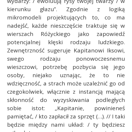
wydarzy: / ewoluują rysy twojej twarzy / w
kierunku głazu”. Zgodnie z logiką
mikromodeli projektujących to, co ma
nadejść, każde nieszczęście traktuje się w
wierszach Różyckiego jako zapowiedź
potencjalnej klęski rodzaju ludzkiego.
Zewnętrzność sugeruje Kapitanowi Iksowi,
swego rodzaju ponowoczesnemu
wieszczowi, potrzebę pozbycia się jego
osoby, niejako uznając, że to nie
wdzięczność, a strach może uzależnić go od
czegokolwiek, włącznie z instancją mającą
skłonność do wyzyskiwania podległych
sobie istot: „Kapitanie, powinieneś
pamiętać, / kto zapłacił za sprzęt (…). // I taki
będzie między nami układ: / ty będziesz