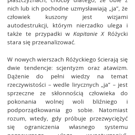
płaszczyznach, choćby dlatego, że obie z
nich lub ich pochodne uzmysławiają „ja”, że
człowiek kuszony jest wizjami
autodestrukcji, którym nierzadko ulega i
także te przypadki w
Kapitanie X
Różycki
stara się przeanalizować.
W nowych wierszach Różyckiego ścierają się
dwie tendencje: scjentyzm oraz atawizm.
Dążenie do pełni wiedzy na temat
rzeczywistości – wedle lirycznych „ja” – jest
sprzeczne ze skłonnością człowieka do
pokonania wolnej woli bliźniego i
podporządkowania go sobie. Natomiast
rozum, wtedy, gdy próbuje przezwyciężyć
się ograniczenia własnego systemu