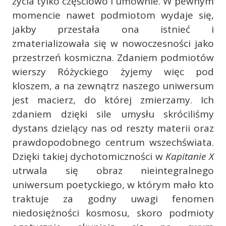
życia tylko częściowo i umownie. W pewnym
momencie nawet podmiotom wydaje się,
jakby przestała ona istnieć i
zmaterializowała się w nowoczesności jako
przestrzeń kosmiczna. Zdaniem podmiotów
wierszy Różyckiego żyjemy więc pod
kloszem, a na zewnątrz naszego uniwersum
jest macierz, do której zmierzamy. Ich
zdaniem dzięki sile umysłu skróciliśmy
dystans dzielący nas od reszty materii oraz
prawdopodobnego centrum wszechświata.
Dzięki takiej dychotomiczności w
Kapitanie X
utrwala się obraz nieintegralnego
uniwersum poetyckiego, w którym mało kto
traktuje za godny uwagi fenomen
niedosiężności kosmosu, skoro podmioty