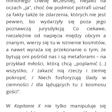
minionego chwilę wcześniej, niejako na
oczach „ja”, choć ów podmiot potrafi uznać
za fakty także te zdarzenia, których nie jest
pewien, bo wydarzyły się poza jego
poznawczą jurysdykcją. Co ciekawe,
niezależnie od napięcia między obcym a
znanym, wierzy się tu w istnienie kosmitów,
a nawet wyraża się przekonanie o tym, że
bytują oni pośród nas i są metaforami – na
przykład miłości, którą chcą „poplamić (…)
wszystko, / zakazić nią rzeczy i ziemię
pokropić. / Niech fosforyzują ślady w
ciemności / dla lądujących tu z kosmosu
gości”.
W
Kapitanie X
nie tylko manipuluje się