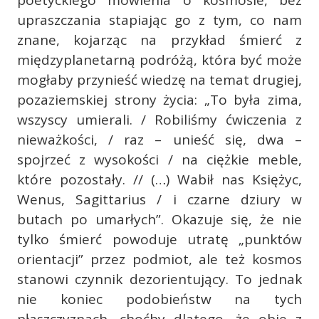
poetyckiego mówienia o kosmosie, bez
upraszczania stapiając go z tym, co nam
znane, kojarząc na przykład śmierć z
międzyplanetarną podróżą, która być może
mogłaby przynieść wiedzę na temat drugiej,
pozaziemskiej strony życia: „To była zima,
wszyscy umierali. / Robiliśmy ćwiczenia z
nieważkości, / raz – unieść się, dwa –
spojrzeć z wysokości / na ciężkie meble,
które pozostały. // (…) Wabił nas Księżyc,
Wenus, Sagittarius / i czarne dziury w
butach po umarłych”. Okazuje się, że nie
tylko śmierć powoduje utratę „punktów
orientacji” przez podmiot, ale też kosmos
stanowi czynnik dezorientujący. To jednak
nie koniec podobieństw na tych