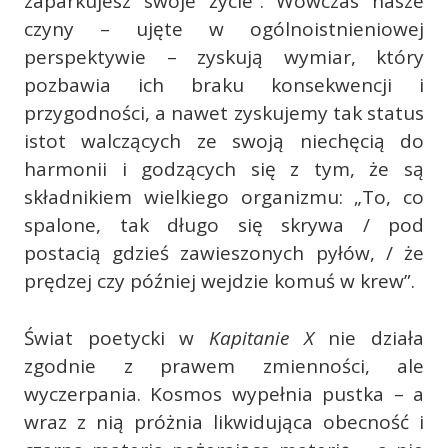
zaparkujesz swoje życie”. Wówczas nasze
czyny – ujęte w ogólnoistnieniowej
perspektywie – zyskują wymiar, który
pozbawia ich braku konsekwencji i
przygodności, a nawet zyskujemy tak status
istot walczących ze swoją niechęcią do
harmonii i godzących się z tym, że są
składnikiem wielkiego organizmu: „To, co
spalone, tak długo się skrywa / pod
postacią gdzieś zawieszonych pyłów, / że
prędzej czy później wejdzie komuś w krew”.
Świat poetycki w
Kapitanie X
nie działa
zgodnie z prawem zmienności, ale
wyczerpania. Kosmos wypełnia pustka – a
wraz z nią próżnia likwidująca obecność i