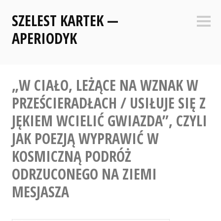
Skip
SZELEST KARTEK —
to
Sideb
content
APERIODYK
„W CIAŁO, LEŻĄCE NA WZNAK W
PRZEŚCIERADŁACH / USIŁUJE SIĘ Z
JĘKIEM WCIELIĆ GWIAZDA”, CZYLI
JAK POEZJĄ WYPRAWIĆ W
KOSMICZNĄ PODRÓŻ
ODRZUCONEGO NA ZIEMI
MESJASZA