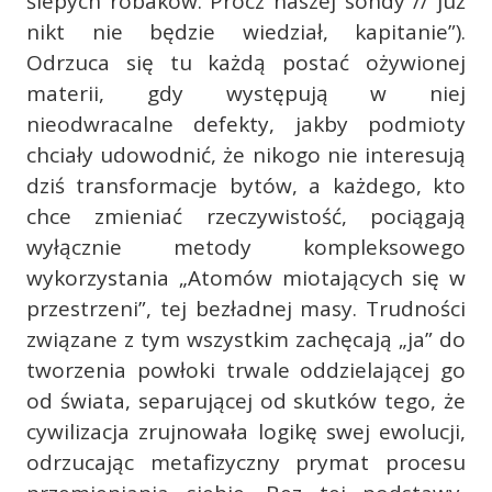
ślepych robaków. Prócz naszej sondy // już
nikt nie będzie wiedział, kapitanie”).
Odrzuca się tu każdą postać ożywionej
materii, gdy występują w niej
nieodwracalne defekty, jakby podmioty
chciały udowodnić, że nikogo nie interesują
dziś transformacje bytów, a każdego, kto
chce zmieniać rzeczywistość, pociągają
wyłącznie metody kompleksowego
wykorzystania „Atomów miotających się w
przestrzeni”, tej bezładnej masy. Trudności
związane z tym wszystkim zachęcają „ja” do
tworzenia powłoki trwale oddzielającej go
od świata, separującej od skutków tego, że
cywilizacja zrujnowała logikę swej ewolucji,
odrzucając metafizyczny prymat procesu