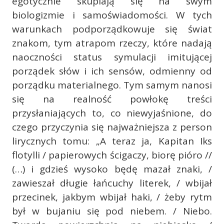
egotycznie skupiają się na swym
biologizmie i samoświadomości. W tych
warunkach podporządkowuje się świat
znakom, tym atrapom rzeczy, które nadają
naoczności status symulacji imitującej
porządek słów i ich sensów, odmienny od
porządku materialnego. Tym samym nanosi
się na realność powłokę treści
przysłaniających to, co niewyjaśnione, do
czego przyczynia się najważniejsza z person
lirycznych tomu: „A teraz ja, Kapitan Iks
flotylli / papierowych ścigaczy, biorę pióro //
(…) i gdzieś wysoko będę mazał znaki, /
zawieszał długie łańcuchy literek, / wbijał
przecinek, jakbym wbijał haki, / żeby rytm
był w bujaniu się pod niebem. / Niebo.