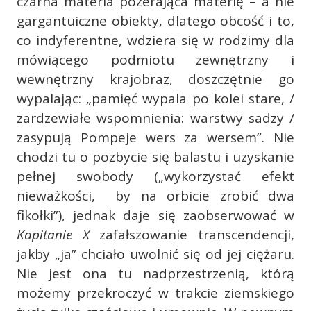
czarna materia pożerająca materię – a nie
gargantuiczne obiekty, dlatego obcość i to,
co indyferentne, wdziera się w rodzimy dla
mówiącego podmiotu zewnętrzny i
wewnętrzny krajobraz, doszczętnie go
wypalając: „pamięć wypala po kolei stare, /
zardzewiałe wspomnienia: warstwy sadzy /
zasypują Pompeje wers za wersem”. Nie
chodzi tu o pozbycie się balastu i uzyskanie
pełnej swobody („wykorzystać efekt
nieważkości, by na orbicie zrobić dwa
fikołki”), jednak daje się zaobserwować w
Kapitanie X
zafałszowanie transcendencji,
jakby „ja” chciało uwolnić się od jej ciężaru.
Nie jest ona tu nadprzestrzenią, którą
możemy przekroczyć w trakcie ziemskiego