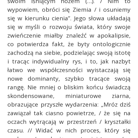
swoim lśniącym nożem (…). / Nim to
wypowiem, obróci się Ziemia / i osuniemy
się w kierunku cienia”. Jego słowa układają
się w myśli o rozwoju świata, który swoje
zwieńczenie miałby znaleźć w apokalipsie,
co potwierdza fakt, że byty ontologicznie
zachodzą na siebie, podzielając swoją istotę
i tracąc indywidualny rys, i to, jak nazbyt
łatwo we współczesności wyistaczają się
nowe dominanty, szybko tracące swoją
rangę. Nie mniej o bliskim końcu świadczą
skondensowane, miniaturowe ziarna,
obrazujące przyszłe wydarzenia: „Mróz dziś
zawiązał tak ciasno powietrze, / że się na
oczach wytrącają w przestrzeń / kryształki
czasu. // Widać w nich proces, który się