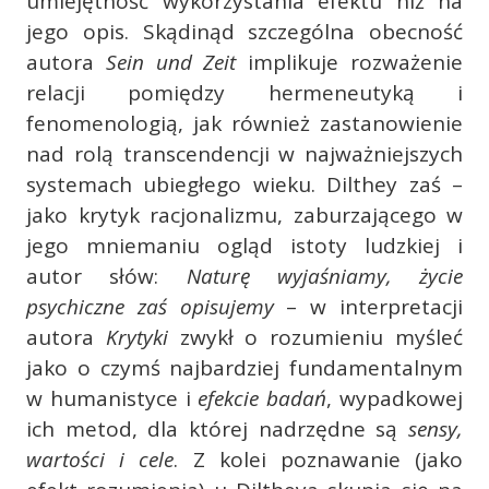
umiejętność wykorzystania efektu niż na
jego opis. Skądinąd szczególna obecność
autora
Sein und Zeit
implikuje rozważenie
relacji pomiędzy hermeneutyką i
fenomenologią, jak również zastanowienie
nad rolą transcendencji w najważniejszych
systemach ubiegłego wieku. Dilthey zaś –
jako krytyk racjonalizmu, zaburzającego w
jego mniemaniu ogląd istoty ludzkiej i
autor słów:
Naturę wyjaśniamy, życie
psychiczne zaś opisujemy
– w interpretacji
autora
Krytyki
zwykł o rozumieniu myśleć
jako o czymś najbardziej fundamentalnym
w humanistyce i
efekcie badań
, wypadkowej
ich metod, dla której nadrzędne są
sensy,
wartości i cele
. Z kolei poznawanie (jako