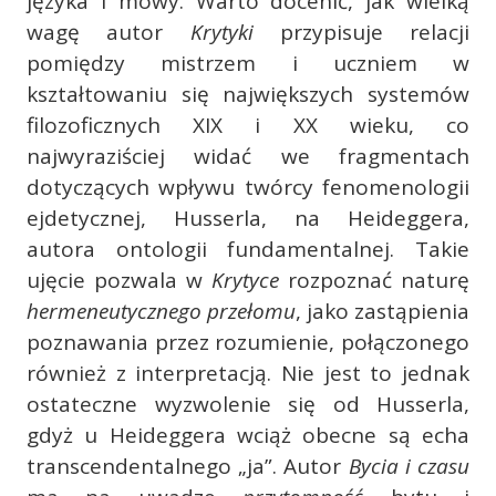
języka i mowy. Warto docenić, jak wielką
wagę autor
Krytyki
przypisuje relacji
pomiędzy mistrzem i uczniem w
kształtowaniu się największych systemów
filozoficznych XIX i XX wieku, co
najwyraziściej widać we fragmentach
dotyczących wpływu twórcy fenomenologii
ejdetycznej, Husserla, na Heideggera,
autora ontologii fundamentalnej. Takie
ujęcie pozwala w
Krytyce
rozpoznać naturę
hermeneutycznego przełomu
, jako zastąpienia
poznawania przez rozumienie, połączonego
również z interpretacją. Nie jest to jednak
ostateczne wyzwolenie się od Husserla,
gdyż u Heideggera wciąż obecne są echa
transcendentalnego „ja”. Autor
Bycia i czasu