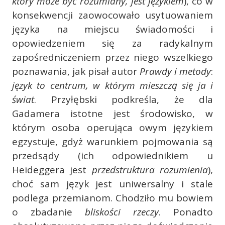
który może być rozumiany, jest językiem
), co w
konsekwencji zaowocowało usytuowaniem
języka na miejscu świadomości i
opowiedzeniem się za radykalnym
zapośredniczeniem przez niego wszelkiego
poznawania, jak pisał autor
Prawdy i metody
:
język to centrum, w którym mieszczą się ja i
świat
. Przyłębski podkreśla, że dla
Gadamera istotne jest środowisko, w
którym osoba operująca owym językiem
egzystuje, gdyż warunkiem pojmowania są
przedsądy (ich odpowiednikiem u
Heideggera jest
przedstruktura rozumienia
),
choć sam język jest uniwersalny i stale
podlega przemianom. Chodziło mu bowiem
o zbadanie
bliskości rzeczy
. Ponadto