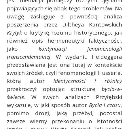
jest mediacja pomiędzy różnymi ujęciami
pojawiających się obok tego problemów. Na
uwagę zasługuje z pewnością analiza
poszerzenia przez Diltheya Kantowskich
Krytyk
o krytykę rozumu historycznego, jak
również opis hermeneutyki faktyczności,
jako
kontynuacji fenomenologii
transcendentalnej
. W wydaniu Heideggera
przedstawiana jest ona tutaj w kontekście
swoich źródeł, czyli fenomenologii Husserla,
którą autor
Identyczności i różnicy
przekroczył opisując strukturę
bycia-w-
świecie
. W swych analizach Przyłębski
wykazuje, w jaki sposób autor
Bycia i czasu
,
pomimo drogi, jaką przebył, pozostał
zawsze wierny przekonaniu o istotności