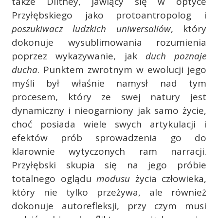
także Dilthey, jawiący się w optyce
Przyłębskiego jako protoantropolog i
poszukiwacz ludzkich uniwersaliów
, który
dokonuje wysublimowania rozumienia
poprzez wykazywanie, jak
duch poznaje
ducha
. Punktem zwrotnym w ewolucji jego
myśli był właśnie namysł nad tym
procesem, który ze swej natury jest
dynamiczny i nieogarniony jak samo życie,
choć posiada wiele swych artykulacji i
efektów prób sprowadzenia go do
klarownie wytyczonych ram narracji.
Przyłębski skupia się na jego próbie
totalnego oglądu
modusu
życia człowieka,
który nie tylko przeżywa, ale również
dokonuje autorefleksji, przy czym musi