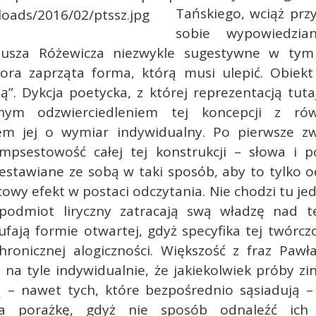
Tańskiego, wciąż pr
sobie wypowiedzia
eusza Różewicza niezwykle sugestywne w tym 
tora zaprząta forma, którą musi ulepić. Obiekt 
”. Dykcja poetycka, z której reprezentacją tut
łnym odzwierciedleniem tej koncepcji z ró
em jej o wymiar indywidualny. Po pierwsze z
mpsestowość całej tej konstrukcji – słowa i p
estawiane ze sobą w taki sposób, aby to tylko o
cowy efekt w postaci odczytania. Nie chodzi tu jed
podmiot liryczny zatracają swą władzę nad 
ufają formie otwartej, gdyż specyfika tej twórc
hronicznej alogiczności. Większość z fraz Pawł
 na tyle indywidualnie, że jakiekolwiek próby z
ą – nawet tych, które bezpośrednio sąsiadują – 
a porażkę, gdyż nie sposób odnaleźć ich