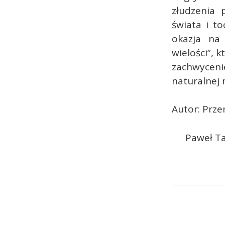
złudzenia
świata i t
okazja na 
wielości”, 
zachwycen
naturalnej 
Autor: Prze
Paweł T