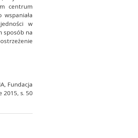
ym centrum
o wspaniała
„jedności w
im sposób na
strzeżenie
A, Fundacja
 2015, s. 50