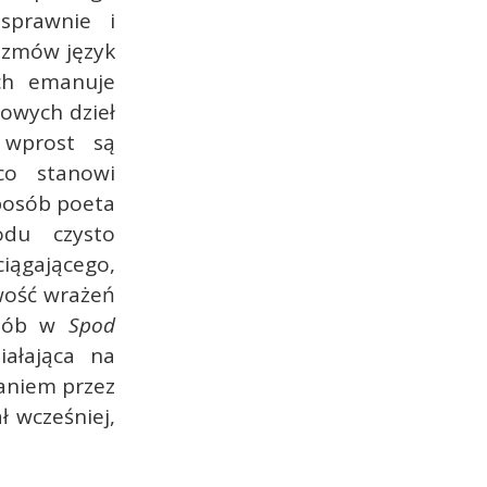
sprawnie i
izmów język
ch emanuje
towych dzieł
 wprost są
co stanowi
sposób poeta
du czysto
ągającego,
wość wrażeń
osób w
Spod
iałająca na
waniem przez
ł wcześniej,