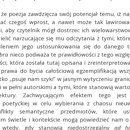
 że poezja zawdzięcza swój potencjał temu, iż naj
ać czegoś wprost, a nawet może tak lawirow
, aby czytelnik mógł dostrzec ich wielowarstwo
ielić narzucające się mu odczytania z tymi, któ
dleniem jego ustosunkowania się do danego 
ebra
nieco podważa te prawidłowości z tego wzglę
ści, która została tutaj opisana i zreinterpretowa
 prawa do bycia całościową egzemplifikacją wsz
tko „psuje nam szyki” w jasnym wytyczeniu grani
 w pełni autorskimi a tymi, które stanowią wart
ektury. Zachwycającym efektem tego jest 
i poetyckiej w celu wybierania z chaosu nieu
flikty semantyczne przedmiotów, które u
m świetle i kontekście mogą powiedzieć nam o 
ż wtedy, gdy stanowią niedostrzegalny
ad h