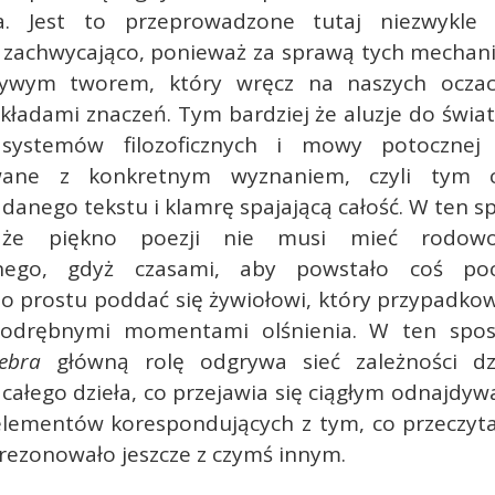
a. Jest to przeprowadzone tutaj niezwykle 
e zachwycająco, ponieważ za sprawą tych mechan
 żywym tworem, który wręcz na naszych ocza
kładami znaczeń. Tym bardziej że aluzje do świa
y, systemów filozoficznych i mowy potocznej
wane z konkretnym wyznaniem, czyli tym 
anego tekstu i klamrę spajającą całość. W ten 
, że piękno poezji nie musi mieć rodowo
alnego, gdyż czasami, aby powstało coś poci
po prostu poddać się żywiołowi, który przypadko
z odrębnymi momentami olśnienia. W ten sp
ebra
główną rolę odgrywa sieć zależności dz
 całego dzieła, co przejawia się ciągłym odnajdy
elementów korespondujących z tym, co przeczyta
i rezonowało jeszcze z czymś innym.