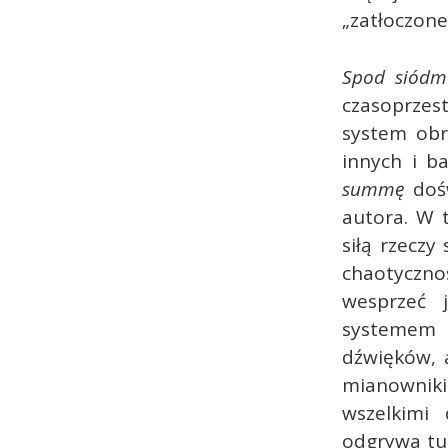
„zatłoczone
Spod siódm
czasoprzes
system obr
innych i b
summę
doś
autora. W 
siłą rzeczy
chaotycznoś
wesprzeć
systemem 
dźwięków, a
mianownikie
wszelkimi 
odgrywa tut