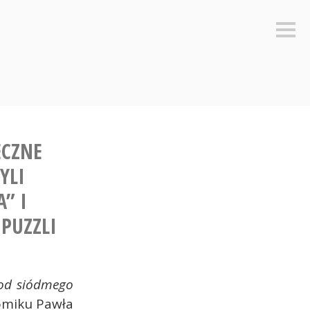
Sideb
ECZNE
YLI
” I
 PUZZLI
od siódmego
omiku Pawła