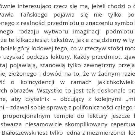
wnie interesująco rzecz się ma, jeżeli chodzi o 
awła Tańskiego pojawia się nie tylko po
nego z realności przedmiotu o znaczeniu symboli
nego rodzaju wytworu imaginacji podmiotu l
 że te kilkadziesiąt tekstów, jakie znajdziemy w t
chołek góry lodowej tego, co w rzeczywistości m
 uzyskać podczas lektury. Każdy przedmiot, zjaw
utaj pojawiają, stanowią tylko zewnętrzny prze
ziej złożonego i dowód na to, że w żadnym razi
ić o koincydencji w ramach jakichkolwiek
ych obrazów. Wszystko to jest tak doskonale pr
e, aby czytelnik – obcujący z kolejnymi „m
i – zdawał sobie sprawę z polifoniczności całego
proporcjonalnym tempie do lektury jeszcze b
 stwarza niesamowicie skomplikowany repertua
Białoszewski jest tylko jedną z niezmierzonej ilośc