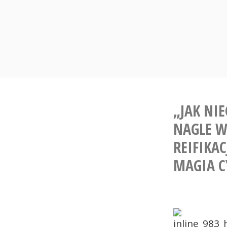
Skip
to
content
„JAK NI
NAGLE W
REIFIKA
MAGIA CY