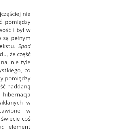
częściej nie
ać pomiędzy
wość i był w
re są pełnym
tekstu.
Spod
du, że część
na, nie tyle
ystkiego, co
cy pomiędzy
ość naddaną
hibernacja
wikłanych w
stawione w
świecie coś
oc
element