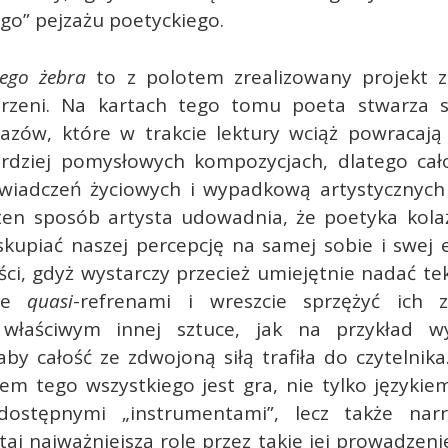
go” pejzażu poetyckiego.
ego żebra
to z polotem zrealizowany projekt z
trzeni. Na kartach tego tomu poeta stwarza 
azów, które w trakcie lektury wciąż powracają
ardziej pomysłowych kompozycjach, dlatego cał
wiadczeń życiowych i wypadkową artystycznych
ten sposób artysta udowadnia, że poetyka kola
 skupiać naszej percepcję na samej sobie i swej
ci, gdyż wystarczy przecież umiejętnie nadać t
 je
quasi
-refrenami i wreszcie sprzężyć ich 
właściwym innej sztuce, jak na przykład wy
by całość ze zdwojoną siłą trafiła do czytelni
m tego wszystkiego jest gra, nie tylko językie
dostępnymi „instrumentami”, lecz także narr
aj najważniejszą rolę przez takie jej prowadzeni