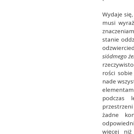
Wydaje się,
musi wyraż
znaczeniami
stanie oddz
odzwiercie
siódmego ż
rzeczywisto
rości sobie
nade wszys
elementami
podczas l
przestrzen
żadne kon
odpowiedni
więcej ni