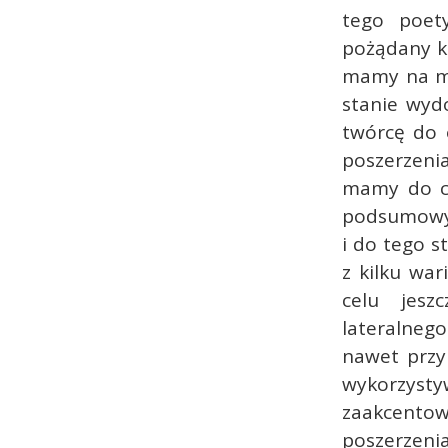
tego poet
pożądany k
mamy na my
stanie wyd
twórcę do o
poszerzenia
mamy do cz
podsumowyw
i do tego s
z kilku w
celu jesz
lateralneg
nawet przy 
wykorzyst
zaakcentow
poszerzenia