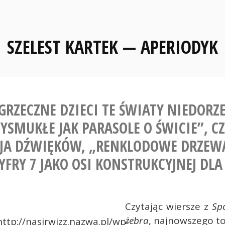
SZELEST KARTEK — APERIODYK
EGRZECZNE DZIECI TE ŚWIATY NIEDORZ
YSMUKŁE JAK PARASOLE O ŚWICIE”, CZ
CJA DŹWIĘKÓW, „RENKLODOWE DRZEWA
FRY 7 JAKO OSI KONSTRUKCYJNEJ DLA
Czytając wiersze z
Sp
żebra
, najnowszego t