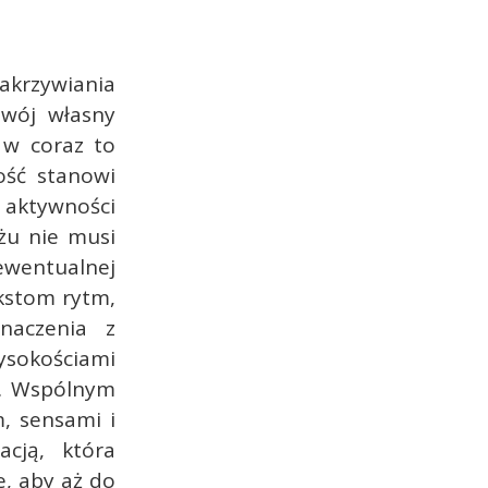
akrzywiania
swój własny
 w coraz to
ość stanowi
 aktywności
żu nie musi
 ewentualnej
ekstom rytm,
znaczenia z
sokościami
ka. Wspólnym
m, sensami i
acją, która
e, aby aż do