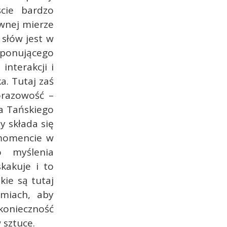
cie bardzo
wnej mierze
słów jest w
sponującego
interakcji i
a. Tutaj zaś
orazowość –
a Tańskiego
y składa się
momencie w
o myślenia
skakuje i to
kie są tutaj
miach, aby
konieczność
 sztuce.