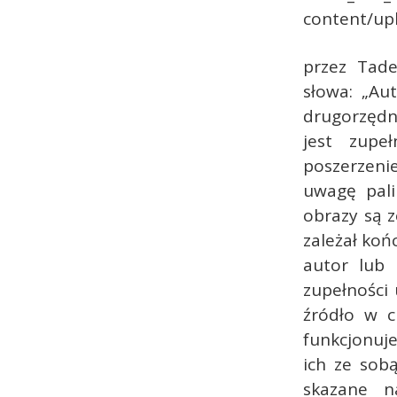
przez Tad
słowa: „Au
drugorzędną
jest zupe
poszerzeni
uwagę pali
obrazy są z
zależał koń
autor lub 
zupełności 
źródło w c
funkcjonuje
ich ze sob
skazane n