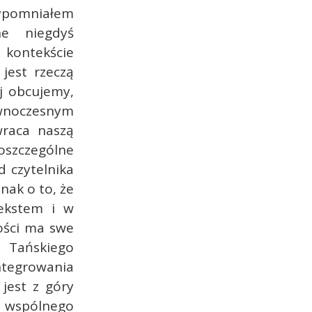
zypomniałem
ne niegdyś
kontekście
jest rzeczą
aj obcujemy,
wnoczesnym
wraca naszą
oszczególne
d czytelnika
nak o to, że
tekstem i w
zości ma swe
a Tańskiego
integrowania
jest z góry
 wspólnego