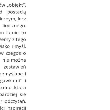
ów „obiekt”,
d postacią
cznym, lecz
irycznego.
ym tomie, to
ożemy z tego
isko i myśl,
jaw czegoś o
e nie można
 zestawień
zemyślane i
igawkami” i
 tomu, która
ardziej się
r odczytań.
i inspiracji