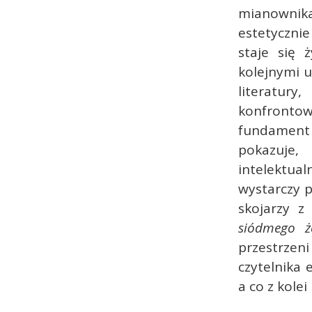
mianownik
estetyczni
staje się
kolejnymi u
literatur
konfronto
fundament d
pokazuje
intelektu
wystarczy 
skojarzy 
siódmego ż
przestrzeni
czytelnika 
a co z kole