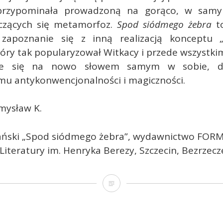
 przypominała prowadzoną na gorąco, w sam
oczących się metamorfoz.
Spod siódmego żebra
t
zapoznanie się z inną realizacją konceptu 
który tak popularyzował Witkacy i przede wszystk
ie się na nowo słowem samym w sobie, do
mu antykonwencjonalności i magiczności.
mysław K.
ański „Spod siódmego żebra”, wydawnictwo FORM
Literatury im. Henryka Berezy, Szczecin, Bezrzecze
„Jak
niegrzeczne
dzieci