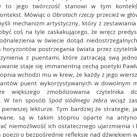
y to jego twórczość stanowi w tym kontekś
ontekst. Mówiąc o
Obrotach rzeczy
przecież w głó
śli mechanizm artystyczny, który z zestawiania 
obyć coś na tyle zaskakującego, że wręcz predy
dnalezienia w świecie dotąd niedostrzegalnych 
 horyzontów postrzegania świata przez czytelnik
ynienia z puentami, które zatracają swą jedn
anie staje się immanentną cechą poetyki Pawł
topnia wchodzi mu w krew, że każdy z jego wiersz
ariantów puent wykorzystywanych w dowolnym 
cze większego zmobilizowania czytelnika d
o. W ten sposób
Spod siódmego żebra
wciąż za
pierwszej lekturze. Tym bardziej że strategie, ja
ywane, są w takim stopniu oparte na antyno
ać niemożliwość ich ostatecznego ujarzmienia i 
 poezji o bezpośrednie refleksje nad dźwiękiem w