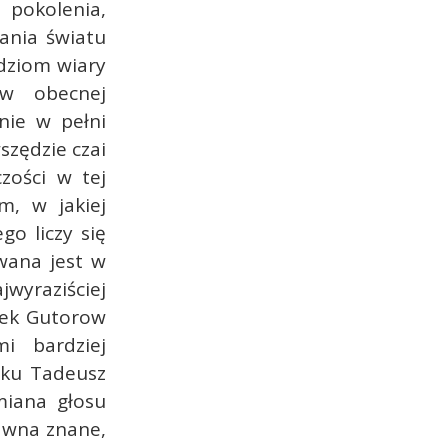
 pokolenia,
ania światu
udziom wiary
w obecnej
anie w pełni
szędzie czai
zości w tej
m, w jakiej
go liczy się
owana jest w
wyraziściej
cek Gutorow
i bardziej
tku Tadeusz
miana głosu
dawna znane,