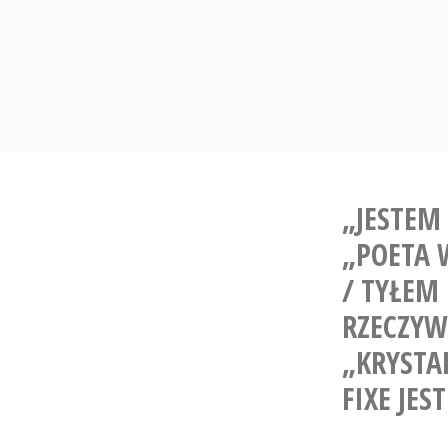
Skip
to
content
„JESTEM
„POETA 
/ TYŁEM
RZECZYW
„KRYSTAL
FIXE JE