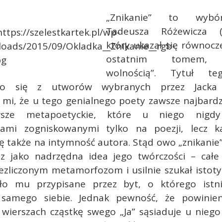
„Znikanie” to wybó
Tadeusza Różewicza (1
który ukazał się równocz
ostatnim tomem, „
wolnością”. Tytuł te
ego się z utworów wybranych przez Jacka
mi, że u tego genialnego poety zawsze najbardz
rsze metapoetyckie, które u niego nigdy
iami zogniskowanymi tylko na poezji, lecz k
ię także na intymność autora. Stąd owo „znikanie
az jako nadrzędna idea jego twórczości – całe ż
ezliczonym metamorfozom i usilnie szukał istot
ało mu przypisane przez byt, o którego istni
 samego siebie. Jednak pewność, że powinien
 wierszach cząstkę swego „Ja” sąsiaduje u niego