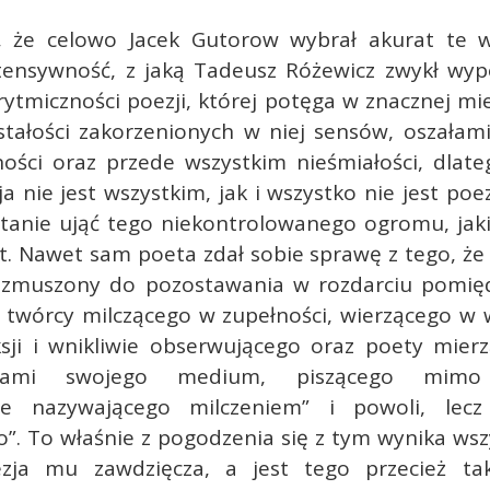
, że celowo Jacek Gutorow wybrał akurat te w
tensywność, z jaką Tadeusz Różewicz zwykł wyp
ytmiczności poezji, której potęga w znacznej mi
stałości zakorzenionych w niej sensów, oszałamia
ności oraz przede wszystkim nieśmiałości, dlate
a nie jest wszystkim, jak i wszystko nie jest poez
stanie ująć tego niekontrolowanego ogromu, jak
. Nawet sam poeta zdał sobie sprawę z tego, że 
t zmuszony do pozostawania w rozdarciu pomi
 twórcy milczącego w zupełności, wierzącego w 
sji i wnikliwie obserwującego oraz poety mierz
eniami swojego medium, piszącego mimo 
ne nazywającego milczeniem” i powoli, lecz 
o”. To właśnie z pogodzenia się z tym wynika wsz
zja mu zawdzięcza, a jest tego przecież ta