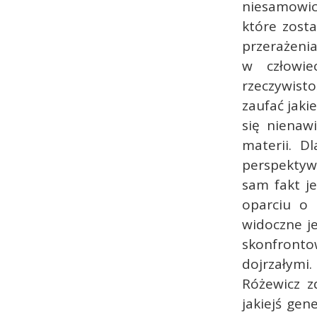
niesamowic
które zost
przerażenia
w człowi
rzeczywisto
zaufać jaki
się nienaw
materii. D
perspektywi
sam fakt je
oparciu o 
widoczne j
skonfront
dojrzałymi
Różewicz z
jakiejś gen