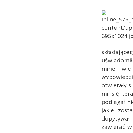
składając
uświadomił 
mnie wie
wypowiedz
otwierały s
mi się ter
podlegał ni
jakie zost
dopytywał
zawierać w