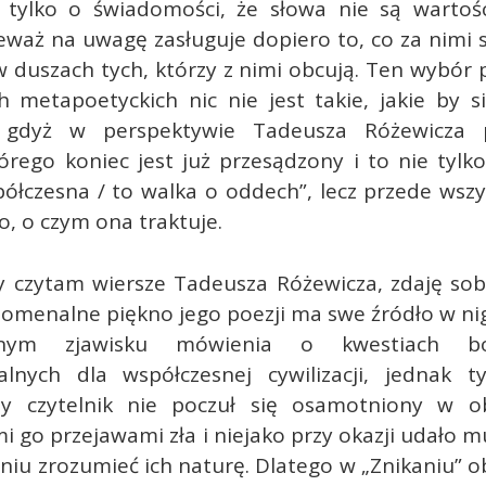
tylko o świadomości, że słowa nie są warto
eważ na uwagę zasługuje dopiero to, co za nimi s
 duszach tych, którzy z nimi obcują. Ten wybór 
h metapoetyckich nic nie jest takie, jakie by s
 gdyż w perspektywie Tadeusza Różewicza p
rego koniec jest już przesądzony i to nie tylko
ółczesna / to walka o oddech”, lecz przede wsz
o, o czym ona traktuje.
y czytam wiersze Tadeusza Różewicza, zdaję sob
nomenalne piękno jego poezji ma swe źródło w nig
kanym zjawisku mówienia o kwestiach bo
lnych dla współczesnej cywilizacji, jednak t
by czytelnik nie poczuł się osamotniony w o
i go przejawami zła i niejako przy okazji udało m
niu zrozumieć ich naturę. Dlatego w „Znikaniu”