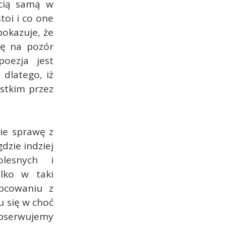
ścią samą w
toi i co one
pokazuje, że
ię na pozór
oezja jest
 dlatego, iż
ystkim przez
ie sprawę z
dzie indziej
lesnych i
ylko w taki
bcowaniu z
u się w choć
 obserwujemy