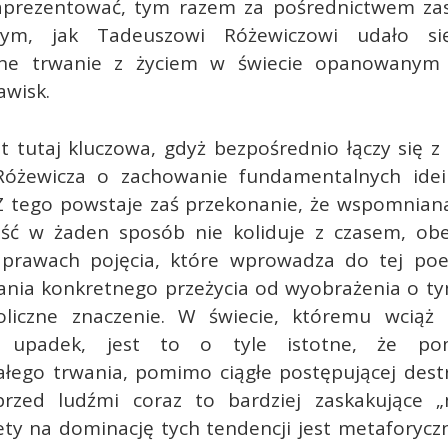
zaprezentować, tym razem za pośrednictwem za
ym, jak Tadeuszowi Różewiczowi udało si
one trwanie z życiem w świecie opanowanym 
awisk.
st tutaj kluczowa, gdyż bezpośrednio łączy się 
óżewicza o zachowanie fundamentalnych idei
. Z tego powstaje zaś przekonanie, że wspomnia
ść w żaden sposób nie koliduje z czasem, ob
prawach pojęcia, które wprowadza do tej poez
nia konkretnego przeżycia od wyobrażenia o tym,
liczne znaczenie. W świecie, któremu wciąż 
y upadek, jest to o tyle istotne, że p
łego trwania, pomimo ciągłe postępującej destr
przed ludźmi coraz to bardziej zaskakujące „m
ty na dominację tych tendencji jest metaforycz