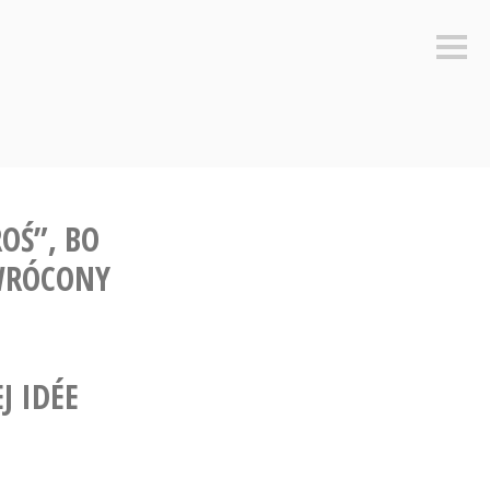
Sideb
OŚ”, BO
DWRÓCONY
J IDÉE