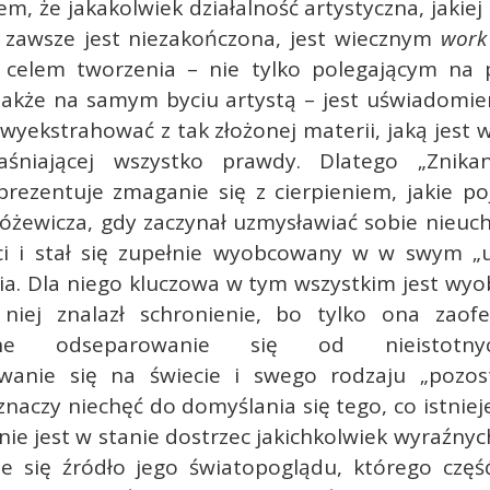
m, że jakakolwiek działalność artystyczna, jakiej 
 zawsze jest niezakończona, jest wiecznym
work
 celem tworzenia – nie tylko polegającym na p
 także na samym byciu artystą – jest uświadomien
wyekstrahować z tak złożonej materii, jaką jest 
jaśniającej wszystko prawdy. Dlatego „Znika
rezentuje zmaganie się z cierpieniem, jakie po
óżewicza, gdy zaczynał uzmysławiać sobie nieuch
i i stał się zupełnie wyobcowany w w swym „
ia. Dla niego kluczowa w tym wszystkim jest wyo
niej znalazł schronienie, bo tylko ona zao
sne odseparowanie się od nieistotny
wanie się na świecie i swego rodzaju „pozo
znaczy niechęć do domyślania się tego, co istniej
nie jest w stanie dostrzec jakichkolwiek wyraźny
e się źródło jego światopoglądu, którego część