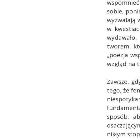
wspomnieć 
sobie, poni
wyzwalają w
w kwestiac
wydawało,
tworem, któ
„poezja wsp
wzgląd na t
Zawsze, gd
tego, że fe
niespoty
fundamenta
sposób, a
osaczającym
nikłym stop