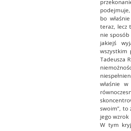
przekonanie
podejmuje,
bo właśnie
teraz, lecz
nie sposób 
jakiejś wy
wszystkim p
Tadeusza R
niemożnośc
niespełnien
właśnie w 
równocze
skoncentro
swoim”, to 
jego wzrok 
W tym kryj