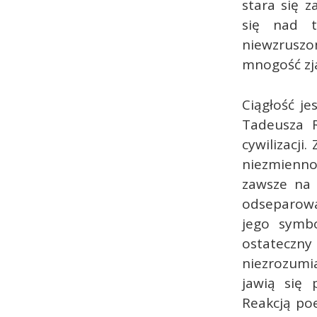
stara się 
się nad t
niewzrusz
mnogość zj
Ciągłość je
Tadeusza R
cywilizacji
niezmienno
zawsze na 
odseparowa
jego symbo
ostateczn
niezrozumia
jawią się 
Reakcją poe