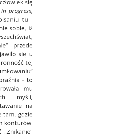
człowiek się
 in progress
,
isaniu tu i
ie sobie, iż
wszechświat,
nie” przede
jawiło się u
ronność tej
umiłowaniu”
braźnia – to
ferowała mu
ch myśli,
stawanie na
e tam, gdzie
ch konturów.
 „Znikanie”