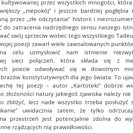
 kultywowanej przez wszystkich mnogości, któr
większy „niepokój” i jeszcze bardziej pogłębia 
 przez „złe odczytania” historii i niezrozumien
ć do zatracenia nadrzędnego sensu naszego istni
ać swój sprzeciw wobec tego wszystkiego Tadeu
wojej poezji zawarł wiele zawoalowanych punktów
na celu uzmysłowić nam istnienie niezwy
nej sieci połączeń, która składa się z m
cych poecie odwoływać się w dowolnym m
obrazów konstytutywnych dla jego świata. To uja
cechę tej poezji – autor „Kartoteki” dobrze wi
o złożoności natury jakiegoś zjawiska należy nie 
o zbliżyć, lecz nade wszystko trzeba posłużyć 
ikanie” uwidacznia zatem, że tylko odrzuca
a przestrzeń jest potencjalnie zdolna do wy
enne rządzących nią prawidłowości.