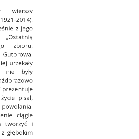
r wierszy
921-2014),
eśnie z jego
Ostatnią
go zbioru,
 Gutorowa,
iej urzekały
 nie były
ażdorazowo
” prezentuje
ycie pisał,
y powołania,
enie ciągle
 tworzyć i
 z głębokim