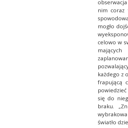
obserwacja
nim coraz 
spowodowaną
mogło dojś
wyeksponow
celowo w s
mających 
zaplanowa
pozwalają
każdego z 
frapującą 
powiedzieć 
się do nieg
braku. „Zn
wybrakowan
światło dzi