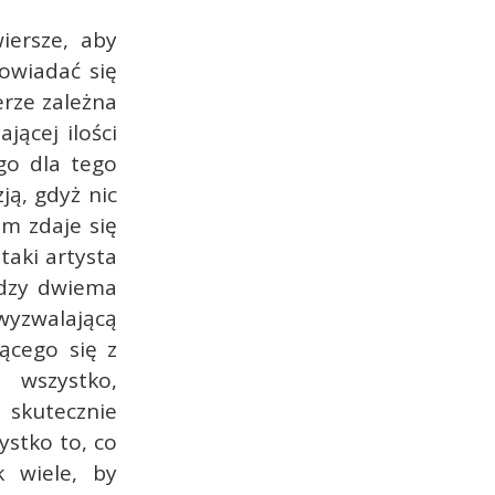
iersze, aby
owiadać się
erze zależna
jącej ilości
go dla tego
ją, gdyż nic
im zdaje się
taki artysta
ędzy dwiema
wyzwalającą
ącego się z
wszystko,
skutecznie
ystko to, co
k wiele, by