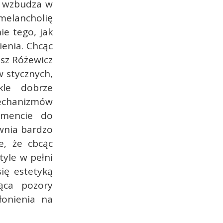
a wzbudza w
melancholię
ie tego, jak
enia. Chcąc
sz Różewicz
 stycznych,
kle dobrze
echanizmów
omencie do
wnia bardzo
e, że cbcąc
tyle w pełni
się estetyką
jąca pozory
łonienia na