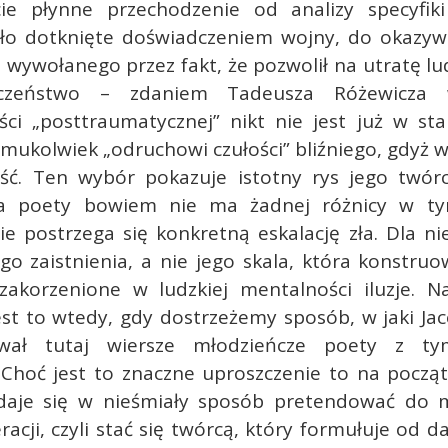
ie płynne przechodzenie od analizy specyfiki
ało dotknięte doświadczeniem wojny, do okazyw
 wywołanego przez fakt, że pozwolił na utratę l
eczeństwo – zdaniem Tadeusza Różewicza 
ści „posttraumatycznej” nikt nie jest już w st
emukolwiek „odruchowi czułości” bliźniego, gdyż w
iść. Ten wybór pokazuje istotny rys jego twórc
la poety bowiem nie ma żadnej różnicy w ty
e postrzega się konkretną eskalację zła. Dla nie
go zaistnienia, a nie jego skala, która konstru
zakorzenione w ludzkiej mentalności iluzje. Naj
est to wtedy, gdy dostrzeżemy sposób, w jaki Ja
ował tutaj wiersze młodzieńcze poety z tym
. Choć jest to znaczne uproszczenie to na począ
daje się w nieśmiały sposób pretendować do 
eracji, czyli stać się twórcą, który formułuje od 