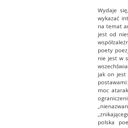
Wydaje się
wykazać in
na temat ar
jest od nie
współzależ
poety poezj
nie jest w 
wszechświat
jak on jes
postawami:
moc atarak
ogranicz
„nienazwa
„znikająceg
polska poe