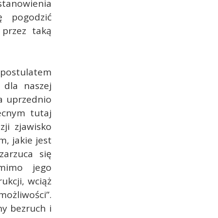
stanowienia
ę pogodzić
przez taką
z postulatem
 dla naszej
na uprzednio
ecnym tutaj
ji zjawisko
 jakie jest
zarzuca się
omimo jego
ukcji, wciąż
ożliwości”.
ny bezruch i