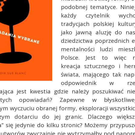
podobnej tematyce. Ninie
każdy czytelnik wyc
tradycjach polskiej kultu
jako jawną aluzję do nasz
dziedzictwa poprzednich e
mentalności ludzi miesz
Polsce. Jest to więc n
kreacja sztucznego i he
świata, mającego tak na
odpowiednik w rzeczy
jąca jest kwestia gdzie należy poszukiwać ni
 tych opowiadań? Zapewne w błyskotliwej
ym wyczuciu obranej formy, eksploracji wszystk
zym dotarciu do jej granic. Dlaczego większ
a” się jedynie do kilku stronic? Możemy przypuszc
 utworów zwyczajnie nie wytrzymałby pod napor