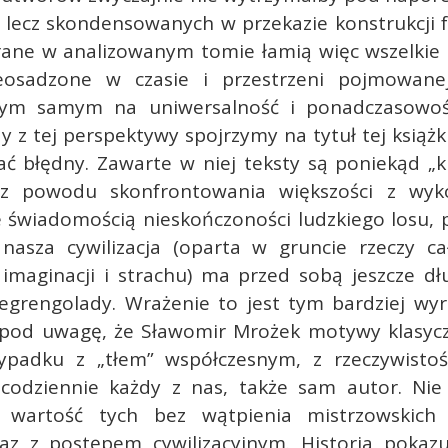
 lecz skondensowanych w przekazie konstrukcji f
rane w analizowanym tomie łamią więc wszelkie r
eosadzone w czasie i przestrzeni pojmowane
tym samym na uniwersalność i ponadczasowoś
y z tej perspektywy spojrzymy na tytuł tej ksią
ć błędny. Zawarte w niej teksty są poniekąd „kr
 z powodu skonfrontowania większości z wyk
 świadomością nieskończoności ludzkiego losu, 
nasza cywilizacja (oparta w gruncie rzeczy ca
imaginacji i strachu) ma przed sobą jeszcze dłu
grengolady. Wrażenie to jest tym bardziej wyra
od uwagę, że Sławomir Mrożek motywy klasycz
padku z „tłem” współczesnym, z rzeczywistoś
 codziennie każdy z nas, także sam autor. Nie
e wartość tych bez wątpienia mistrzowskich
az z postępem cywilizacyjnym. Historia pokazuj