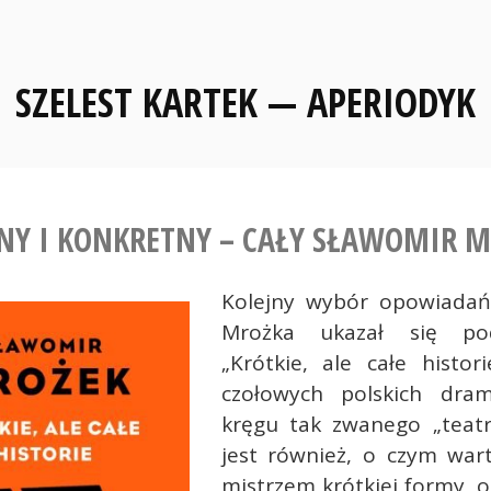
SZELEST KARTEK — APERIODYK
NY I KONKRETNY – CAŁY SŁAWOMIR 
Kolejny wybór opowiadań
Mrożka ukazał się po
„Krótkie, ale całe histor
czołowych polskich dra
kręgu tak zwanego „teat
jest również, o czym wart
mistrzem krótkiej formy, o