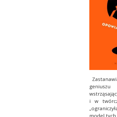
Zastanawia
geniuszu
wstrząsając
i w twórc
„ograniczył
model tych