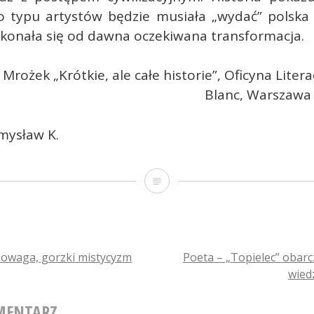
go typu artystów będzie musiała „wydać” polska 
okonała się od dawna oczekiwana transformacja.
Mrożek „Krótkie, ale całe historie”, Oficyna Litera
Blanc, Warszawa 
mysław K.
Lapidarny
i
konkretny
–
owaga, gorzki mistycyzm
Poeta – „Topielec” obar
wied
cały
TION
Sławomir
MENTARZ