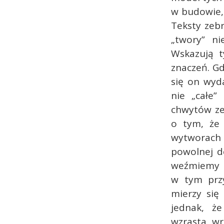
w budowie,
Teksty zeb
„twory” ni
Wskazują 
znaczeń. Gd
się on wyda
nie „całe”
chwytów ze
o tym, że 
wytworach 
powolnej de
weźmiemy p
w tym przy
mierzy się
jednak, ż
wzrasta wr