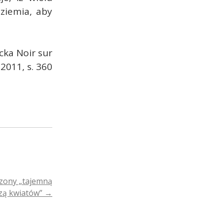
ziemia, aby
cka Noir sur
2011, s. 360
czony „tajemną
zą kwiatów”
→