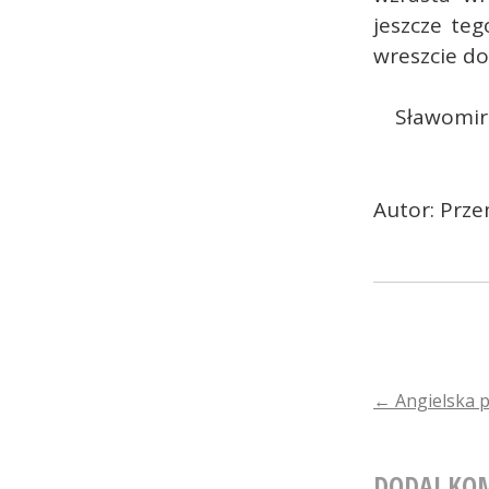
jeszcze te
wreszcie d
Sławomir 
Autor: Prze
POST
←
Angielska p
NAVIGA
DODAJ KO