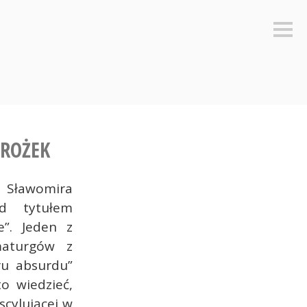
Sideb
MROŻEK
 Sławomira
d tytułem
ie”. Jeden z
maturgów z
ru absurdu”
o wiedzieć,
scylującej w