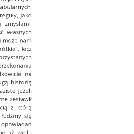
abularnych.
eguły, jako
j zmysłami.
ć własnych
żki może nam
ótkie”, lecz
orzystanych
przekonania
łkowicie na
gą historię
ziste jeżeli
ne zestawił
cią z którą
 łudźmy się
 opowiadań
e, iż wielu