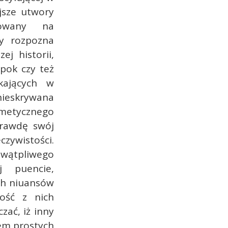
jsze utwory
howany na
ry rozpozna
ej historii,
pok czy też
kających w
ieskrywana
rmetycznego
prawdę swój
wistości.
ewątpliwego
 puencie,
ich niuansów
ość z nich
zać, iż inny
em prostych