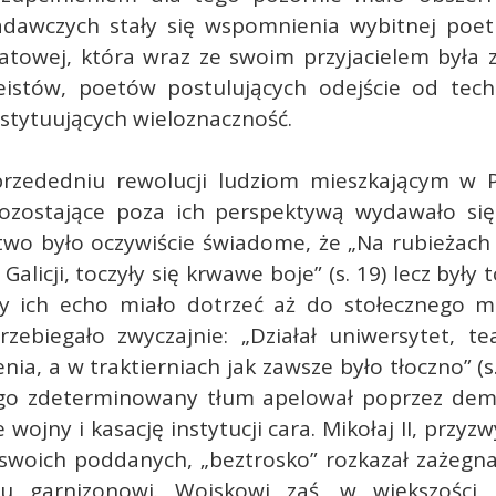
adawczych stały się wspomnienia wybitnej poetki
towej, która wraz ze swoim przyjacielem była z
istów, poetów postulujących odejście od techn
stytuujących wieloznaczność.
przededniu rewolucji ludziom mieszkającym w 
ozostające poza ich perspektywą wydawało się 
two było oczywiście świadome, że „Na rubieżach
Galicji, toczyły się krwawe boje” (s. 19) lecz były 
by ich echo miało dotrzeć aż do stołecznego mi
rzebiegało zwyczajnie: „Działał uniwersytet, te
nia, a w traktierniach jak zawsze było tłoczno” (s.
ego zdeterminowany tłum apelował poprzez dem
 wojny i kasację instytucji cara. Mikołaj II, przyz
” swoich poddanych, „beztrosko” rozkazał zażegn
mu garnizonowi. Wojskowi zaś, w większości