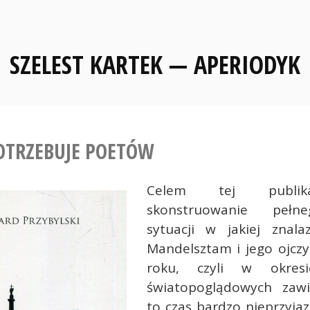
SZELEST KARTEK — APERIODYK
OTRZEBUJE POETÓW
Celem tej publika
skonstruowanie pełn
sytuacji w jakiej znala
Mandelsztam i jego ojcz
roku, czyli w okresi
światopoglądowych zawi
to czas bardzo nieprzyja