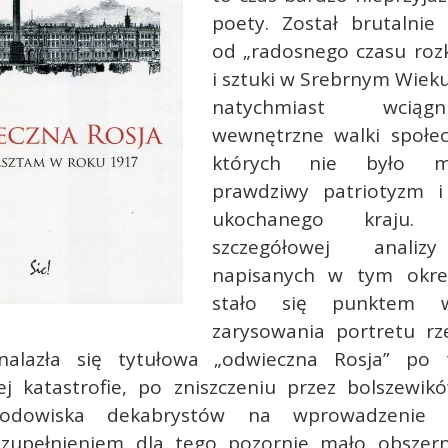
poety. Został brutalnie 
od „radosnego czasu rozk
i sztuki w Srebrnym Wieku”
natychmiast wcią
wewnętrzne walki społe
których nie było m
prawdziwy patriotyzm i
ukochanego kraju. 
szczegółowej analiz
napisanych w tym okres
stało się punktem w
zarysowania portretu rze
znalazła się tytułowa „odwieczna Rosja” po 
ej katastrofie, po zniszczeniu przez bolszewik
rodowiska dekabrystów na wprowadzenie d
zupełnieniem dla tego pozornie mało obszer