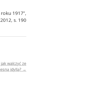
 roku 1917”,
2012, s. 190
jak walczyć ze
esną idyllą?
→