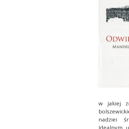
w jakiej 
bolszewicki
nadziei ś
Idealnym u