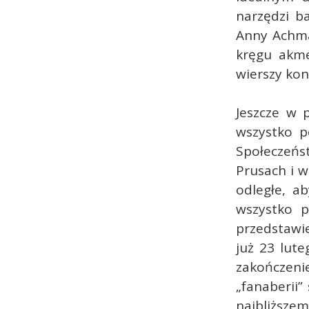
narzędzi b
Anny Achma
kręgu akme
wierszy kon
Jeszcze w 
wszystko p
Społeczeńs
Prusach i w 
odległe, a
wszystko p
przedstawie
już 23 lut
zakończenie
„fanaberii
najbliższe