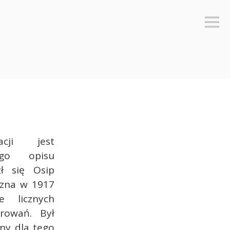
Sideb
cji jest
ego opisu
zł się Osip
yzna w 1917
e licznych
rowań. Był
zny dla tego