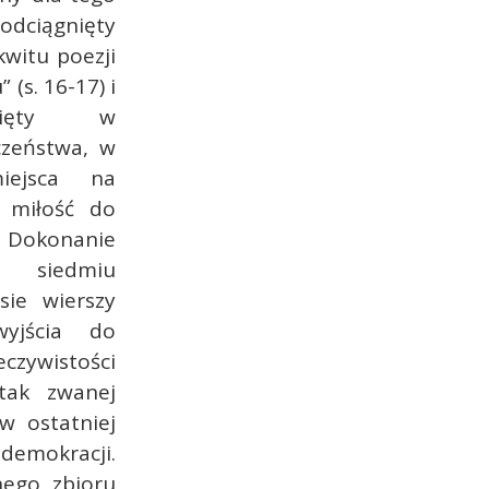
odciągnięty
witu poezji
 (s. 16-17) i
gnięty w
czeństwa, w
iejsca na
 miłość do
Dokonanie
y siedmiu
ie wierszy
yjścia do
czywistości
tak zwanej
ów ostatniej
emokracji.
nego zbioru