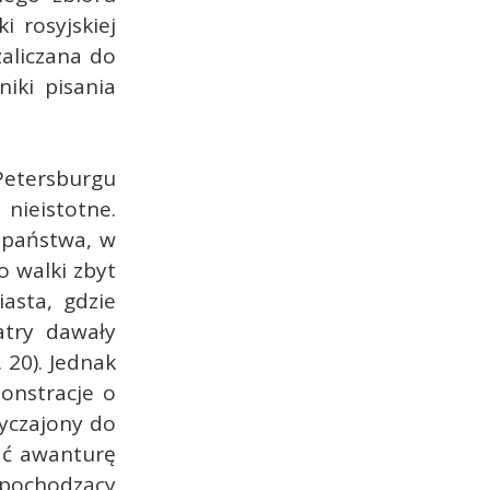
 rosyjskiej
aliczana do
iki pisania
Petersburgu
nieistotne.
 państwa, w
to walki zbyt
asta, gdzie
atry dawały
 20). Jednak
onstracje o
wyczajony do
ać awanturę
 pochodzący