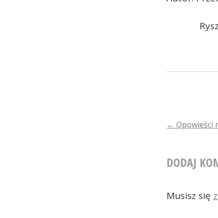
Rys
POST
←
Opowieści 
NAVIGA
DODAJ KO
Musisz się