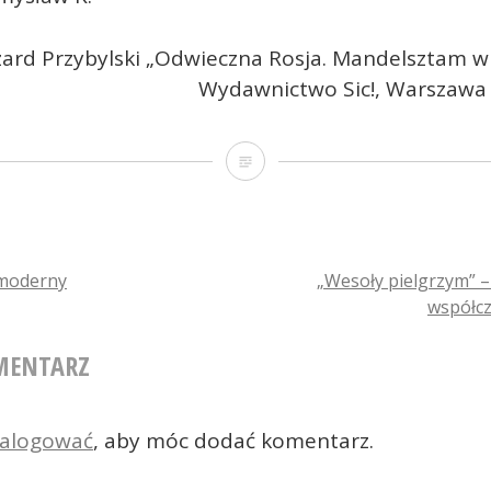
zard Przybylski „Odwieczna Rosja. Mandelsztam w
Wydawnictwo Sic!, Warszawa 
Świat
potrzebuje
poetów
moderny
„Wesoły pielgrzym” – 
współcz
TION
MENTARZ
zalogować
, aby móc dodać komentarz.