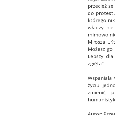
przecież ze 
do protest
którego nik
władzy nie 
mimowolni
Miłosza „K
Możesz go z
Lepszy dla
zgięta”.
Wspaniała 
życiu jedn
zmienić, 
humanistyk
Autor: Prze