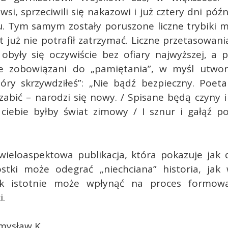
wsi, sprzeciwili się nakazowi i już cztery dni późn
u. Tym samym zostały poruszone liczne trybiki 
t już nie potrafił zatrzymać. Liczne przetasowan
obyły się oczywiście bez ofiary najwyższej, a p
e zobowiązani do „pamiętania”, w myśl utwor
tóry skrzywdziłeś”: „Nie bądź bezpieczny. Poeta
abić – narodzi się nowy. / Spisane będą czyny 
 ciebie byłby świat zimowy / I sznur i gałąź p
wieloaspektowa publikacja, która pokazuje jak 
ostki może odegrać „niechciana” historia, jak
jak istotnie może wpłynąć na proces formowa
i.
mysław K.