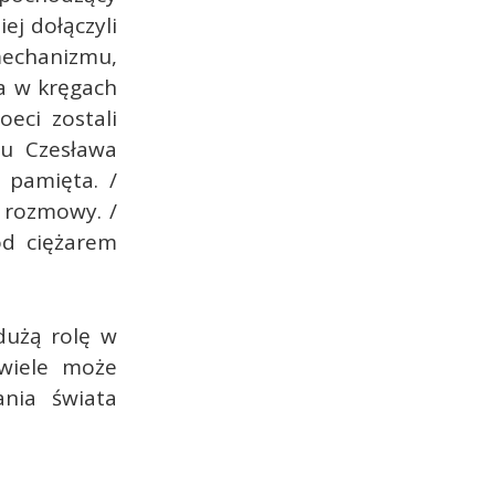
iej dołączyli
mechanizmu,
ia w kręgach
oeci zostali
u Czesława
 pamięta. /
i rozmowy. /
od ciężarem
dużą rolę w
 wiele może
nia świata