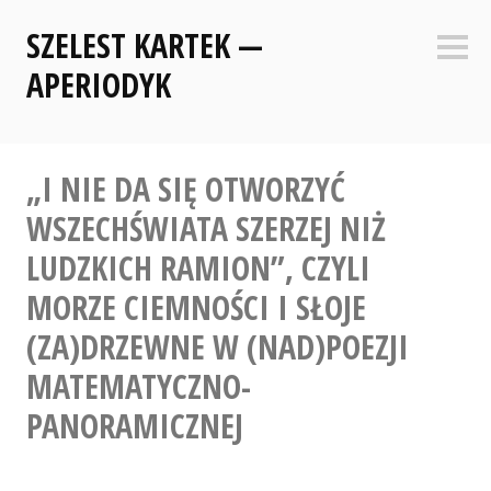
Skip
SZELEST KARTEK —
to
Sideb
content
APERIODYK
„I NIE DA SIĘ OTWORZYĆ
WSZECHŚWIATA SZERZEJ NIŻ
LUDZKICH RAMION”, CZYLI
MORZE CIEMNOŚCI I SŁOJE
(ZA)DRZEWNE W (NAD)POEZJI
MATEMATYCZNO-
PANORAMICZNEJ