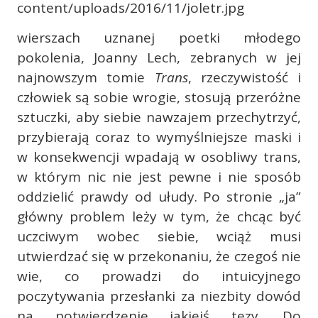
wierszach uznanej poetki młodego
pokolenia, Joanny Lech, zebranych w jej
najnowszym tomie
Trans
, rzeczywistość i
człowiek są sobie wrogie, stosują przeróżne
sztuczki, aby siebie nawzajem przechytrzyć,
przybierają coraz to wymyślniejsze maski i
w konsekwencji wpadają w osobliwy trans,
w którym nic nie jest pewne i nie sposób
oddzielić prawdy od ułudy. Po stronie „ja”
główny problem leży w tym, że chcąc być
uczciwym wobec siebie, wciąż musi
utwierdzać się w przekonaniu, że czegoś nie
wie, co prowadzi do intuicyjnego
poczytywania przesłanki za niezbity dowód
na potwierdzenie jakiejś tezy. Do