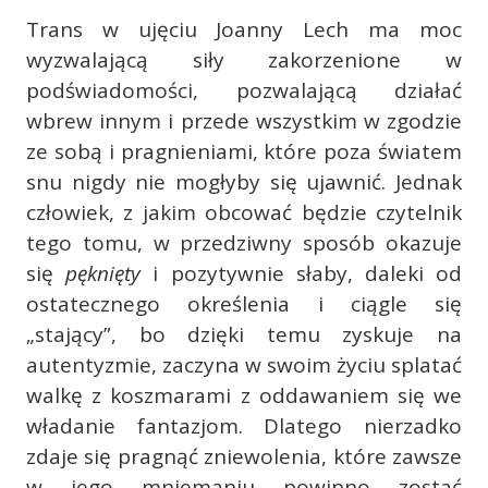
Trans w ujęciu Joanny Lech ma moc
wyzwalającą siły zakorzenione w
podświadomości, pozwalającą działać
wbrew innym i przede wszystkim w zgodzie
ze sobą i pragnieniami, które poza światem
snu nigdy nie mogłyby się ujawnić. Jednak
człowiek, z jakim obcować będzie czytelnik
tego tomu, w przedziwny sposób okazuje
się
pęknięty
i pozytywnie słaby, daleki od
ostatecznego określenia i ciągle się
„stający”, bo dzięki temu zyskuje na
autentyzmie, zaczyna w swoim życiu splatać
walkę z koszmarami z oddawaniem się we
władanie fantazjom. Dlatego nierzadko
zdaje się pragnąć zniewolenia, które zawsze
w jego mniemaniu powinno zostać