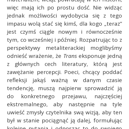
więc mają ich po prostu dość. Nie widząc
jednak możliwości wydobycia się z tego
impasu wolą stać się kimś, dla kogo „teraz”
jest czymś ciągle nowym i równocześnie
tym, co wcześniej i później. Rozpatrując to z
perspektywy metaliterackiej moglibyśmy
odnieść wrażenie, że
Trans
eksponuje jedną
z głównych cech literatury, którą jest
zawężanie percepcji. Poeci, chcący poddać
refleksji jakąś ważną w danym czasie
tendencję, muszą najpierw sprowadzić ją
do konkretnego przejawu, najczęściej
ekstremalnego, aby następnie na tyle
uwieść zmysły czytelnika swą wizją, aby ten
był w stanie pociągnąć ją dalej, formułując
kolejne pytania i odnosząc to do swojego