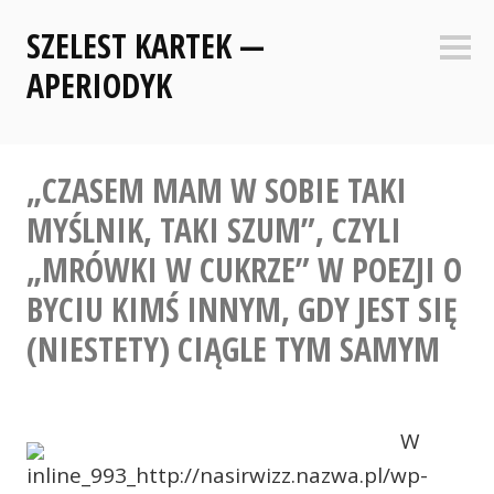
Skip
SZELEST KARTEK —
to
Sideb
content
APERIODYK
„CZASEM MAM W SOBIE TAKI
MYŚLNIK, TAKI SZUM”, CZYLI
„MRÓWKI W CUKRZE” W POEZJI O
BYCIU KIMŚ INNYM, GDY JEST SIĘ
(NIESTETY) CIĄGLE TYM SAMYM
W