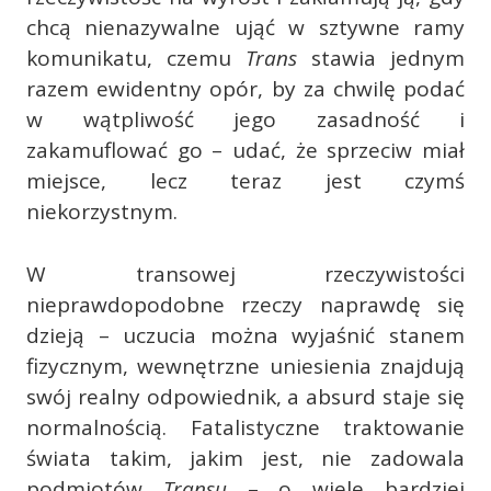
chcą nienazywalne ująć w sztywne ramy
komunikatu, czemu
Trans
stawia jednym
razem ewidentny opór, by za chwilę podać
w wątpliwość jego zasadność i
zakamuflować go – udać, że sprzeciw miał
miejsce, lecz teraz jest czymś
niekorzystnym.
W transowej rzeczywistości
nieprawdopodobne rzeczy naprawdę się
dzieją – uczucia można wyjaśnić stanem
fizycznym, wewnętrzne uniesienia znajdują
swój realny odpowiednik, a absurd staje się
normalnością. Fatalistyczne traktowanie
świata takim, jakim jest, nie zadowala
podmiotów
Transu
– o wiele bardziej