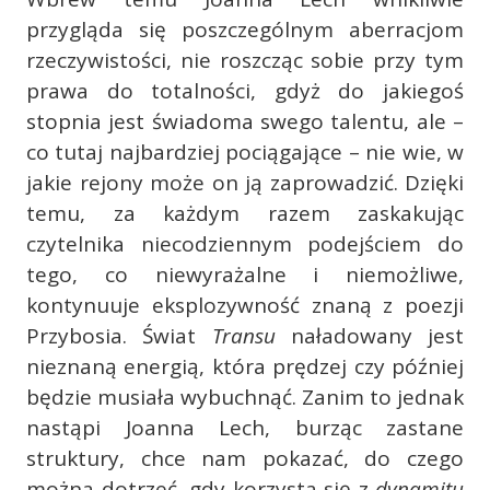
przygląda się poszczególnym aberracjom
rzeczywistości, nie roszcząc sobie przy tym
prawa do totalności, gdyż do jakiegoś
stopnia jest świadoma swego talentu, ale –
co tutaj najbardziej pociągające – nie wie, w
jakie rejony może on ją zaprowadzić. Dzięki
temu, za każdym razem zaskakując
czytelnika niecodziennym podejściem do
tego, co niewyrażalne i niemożliwe,
kontynuuje eksplozywność znaną z poezji
Przybosia. Świat
Transu
naładowany jest
nieznaną energią, która prędzej czy później
będzie musiała wybuchnąć. Zanim to jednak
nastąpi Joanna Lech, burząc zastane
struktury, chce nam pokazać, do czego
można dotrzeć, gdy korzysta się z
dynamitu