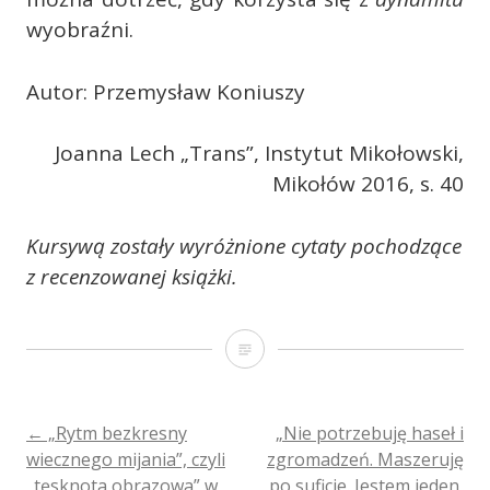
wyobraźni.
Autor: Przemysław Koniuszy
Joanna Lech „Trans”, Instytut Mikołowski,
Mikołów 2016, s. 40
Kursywą zostały wyróżnione cytaty pochodzące
z recenzowanej książki.
„Czasem
mam
w
POST
←
„Rytm bezkresny
„Nie potrzebuję haseł i
wiecznego mijania”, czyli
zgromadzeń. Maszeruję
sobie
„tęsknota obrazowa” w
po suficie. Jestem jeden,