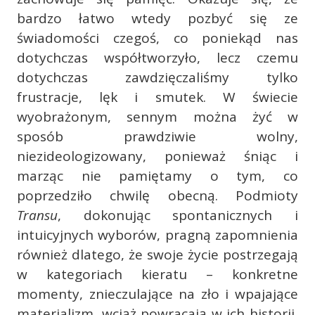
bardzo łatwo wtedy pozbyć się ze
świadomości czegoś, co poniekąd nas
dotychczas współtworzyło, lecz czemu
dotychczas zawdzięczaliśmy tylko
frustracje, lęk i smutek. W świecie
wyobrażonym, sennym można żyć w
sposób prawdziwie wolny,
niezideologizowany, ponieważ śniąc i
marząc nie pamiętamy o tym, co
poprzedziło chwilę obecną. Podmioty
Transu
, dokonując spontanicznych i
intuicyjnych wyborów, pragną zapomnienia
również dlatego, że swoje życie postrzegają
w kategoriach kieratu – konkretne
momenty, znieczulające na zło i wpajające
materializm, wciąż powracają w ich historii,