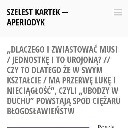
Skip
SZELEST KARTEK —
to
Sideb
content
APERIODYK
„DLACZEGO I ZWIASTOWAĆ MUSI
/ JEDNOSTKĘ I TO UROJONĄ? //
CZY TO DLATEGO ŻE W SWYM
KSZTAŁCIE / MA PRZERWĘ LUKĘ I
NIECIĄGŁOŚĆ”, CZYLI „UBODZY W
DUCHU” POWSTAJĄ SPOD CIĘŻARU
BŁOGOSŁAWIEŃSTW
Poezja