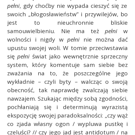
pełni
, gdy choćby nie wypada cieszyć się ze
swoich „błogosławieństw” i przywilejów, bo
jest to nieuchronnie bliskie
samouwielbieniu. Nie ma też
pełni
w
wolności i nigdy w
pełni
nie można dać
upustu swojej woli. W tomie przeciwstawia
się
pełni
świat jako wewnętrznie sprzeczny
system, który komentuje sam siebie bez
zważania na to, że poszczególne jego
wykładnie – czyli byty – walcząc o swoją
obecność, tak naprawdę zwalczają siebie
nawzajem. Szukając między sobą zgodności,
pochłaniają się i determinują wyrazistą
ekspozycję swojej paradoksalności: „czy wąż
co zjada własny ogon / wypluwa pustkę i
czeluści? // czy jego jad jest antidotum / na