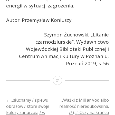
energii w sytuacji zagrożenia.
Autor: Przemysław Koniuszy
Szymon Żuchowski, „Litanie
czarnodziurskie”, Wydawnictwo
Wojewódzkiej Biblioteki Publicznej i
Centrum Animacji Kultury w Poznaniu,
Poznań 2019, s. 56
„Dlaczego
i
zwiastować
POST
←
„słuchamy / śpiewu
„Ważki z Mill ar Vod albo
obrazów / które swoje
realność nieredukowalna.
musi
kolory zanurzają / w
// (…) Oczy na krańcu