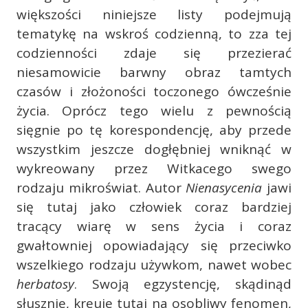
większości niniejsze listy podejmują
tematykę na wskroś codzienną, to zza tej
codzienności zdaje się przezierać
niesamowicie barwny obraz tamtych
czasów i złożoności toczonego ówcześnie
życia. Oprócz tego wielu z pewnością
sięgnie po tę korespondencję, aby przede
wszystkim jeszcze dogłębniej wniknąć w
wykreowany przez Witkacego swego
rodzaju mikroświat. Autor
Nienasycenia
jawi
się tutaj jako człowiek coraz bardziej
tracący wiarę w sens życia i coraz
gwałtowniej opowiadający się przeciwko
wszelkiego rodzaju używkom, nawet wobec
herbatosy
. Swoją egzystencję, skądinąd
słusznie, kreuje tutaj na osobliwy fenomen,