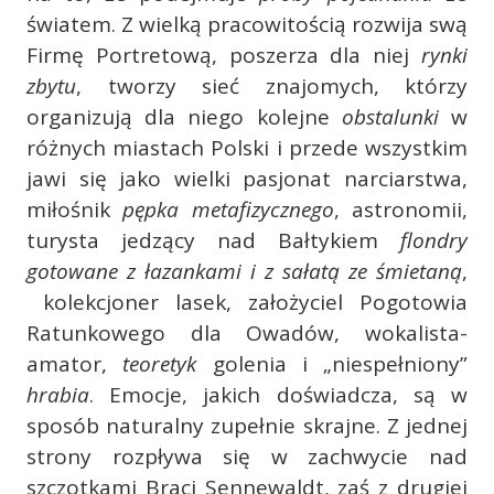
światem. Z wielką pracowitością rozwija swą
Firmę Portretową, poszerza dla niej
rynki
zbytu
, tworzy sieć znajomych, którzy
organizują dla niego kolejne
obstalunki
w
różnych miastach Polski i przede wszystkim
jawi się jako wielki pasjonat narciarstwa,
miłośnik
pępka metafizycznego
, astronomii,
turysta jedzący nad Bałtykiem
flondry
gotowane z łazankami i z sałatą ze śmietaną
,
kolekcjoner lasek, założyciel Pogotowia
Ratunkowego dla Owadów, wokalista-
amator,
teoretyk
golenia i „niespełniony”
hrabia
. Emocje, jakich doświadcza, są w
sposób naturalny zupełnie skrajne. Z jednej
strony rozpływa się w zachwycie nad
szczotkami Braci Sennewaldt, zaś z drugiej