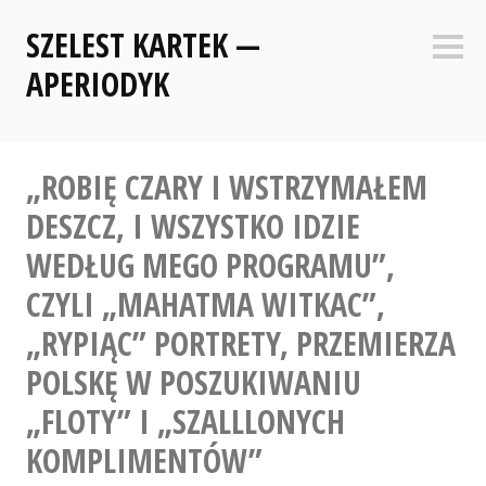
Skip
SZELEST KARTEK —
to
Sideb
content
APERIODYK
„ROBIĘ CZARY I WSTRZYMAŁEM
DESZCZ, I WSZYSTKO IDZIE
WEDŁUG MEGO PROGRAMU”,
CZYLI „MAHATMA WITKAC”,
„RYPIĄC” PORTRETY, PRZEMIERZA
POLSKĘ W POSZUKIWANIU
„FLOTY” I „SZALLLONYCH
KOMPLIMENTÓW”