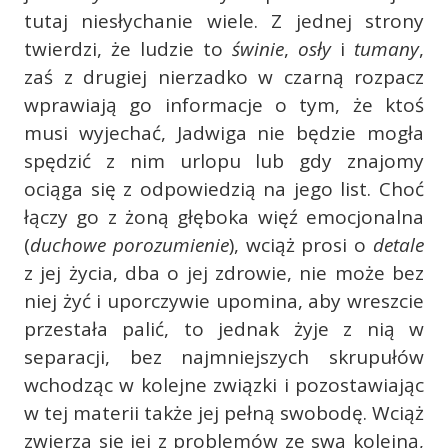
tutaj niesłychanie wiele. Z jednej strony
twierdzi, że ludzie to
świnie
,
osły
i
tumany
,
zaś z drugiej nierzadko w czarną rozpacz
wprawiają go informacje o tym, że ktoś
musi wyjechać, Jadwiga nie będzie mogła
spędzić z nim urlopu lub gdy znajomy
ociąga się z odpowiedzią na jego list. Choć
łączy go z żoną głęboka więź emocjonalna
(
duchowe porozumienie
), wciąż prosi o
detale
z jej życia, dba o jej zdrowie, nie może bez
niej żyć i uporczywie upomina, aby wreszcie
przestała palić, to jednak żyje z nią w
separacji, bez najmniejszych skrupułów
wchodząc w kolejne związki i pozostawiając
w tej materii także jej pełną swobodę. Wciąż
zwierza się jej z problemów ze swą kolejną,