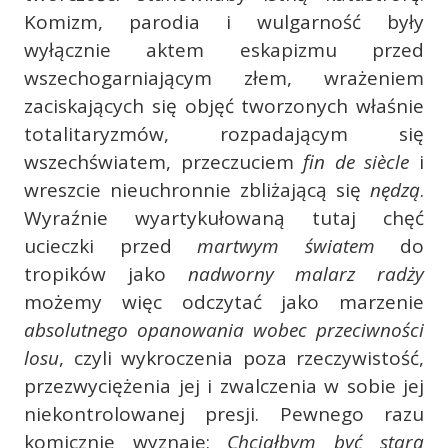
Komizm, parodia i wulgarność były
wyłącznie aktem eskapizmu przed
wszechogarniającym złem, wrażeniem
zaciskających się objęć tworzonych właśnie
totalitaryzmów, rozpadającym się
wszechświatem, przeczuciem
f
n de siècle
i
wreszcie nieuchronnie zbliżającą się
nędzą
.
Wyraźnie wyartykułowaną tutaj chęć
ucieczki przed
martwym światem
do
tropików jako
nadworny malarz radży
możemy więc odczytać jako marzenie
absolutnego opanowania wobec przeciwności
losu
, czyli wykroczenia poza rzeczywistość,
przezwyciężenia jej i zwalczenia w sobie jej
niekontrolowanej presji. Pewnego razu
komicznie wyznaje:
Chciałbym być starą