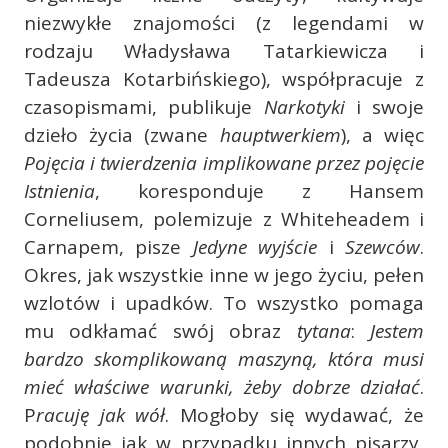
niezwykłe znajomości (z legendami w
rodzaju Władysława Tatarkiewicza i
Tadeusza Kotarbińskiego), współpracuje z
czasopismami, publikuje
Narkotyki
i swoje
dzieło życia (zwane
hauptwerkiem
), a więc
Pojęcia i twierdzenia implikowane przez pojęcie
Istnienia
, koresponduje z Hansem
Corneliusem, polemizuje z Whiteheadem i
Carnapem, pisze
Jedyne wyjście
i
Szewców
.
Okres, jak wszystkie inne w jego życiu, pełen
wzlotów i upadków. To wszystko pomaga
mu odkłamać swój obraz
tytana
:
Jestem
bardzo skomplikowaną maszyną, która musi
mieć właściwe warunki, żeby dobrze działać
.
P
racuję jak wół
. Mogłoby się wydawać, że
podobnie jak w przypadku innych pisarzy,