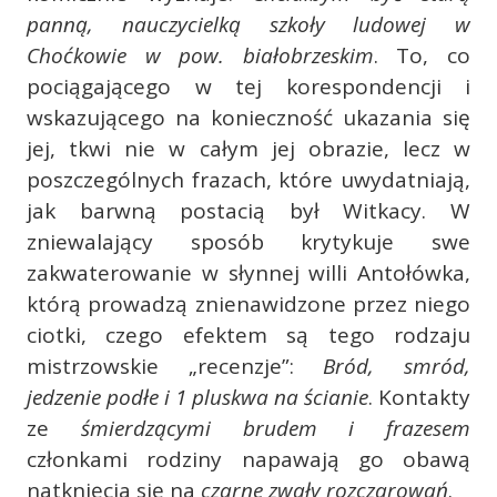
panną, nauczycielką szkoły ludowej w
Choćkowie w pow. białobrzeskim
. To, co
pociągającego w tej korespondencji i
wskazującego na konieczność ukazania się
jej, tkwi nie w całym jej obrazie, lecz w
poszczególnych frazach, które uwydatniają,
jak barwną postacią był Witkacy. W
zniewalający sposób krytykuje swe
zakwaterowanie w słynnej willi Antołówka,
którą prowadzą znienawidzone przez niego
ciotki, czego efektem są tego rodzaju
mistrzowskie „recenzje”:
Bród, smród,
jedzenie podłe i 1 pluskwa na ścianie
. Kontakty
ze
śmierdzącymi brudem i frazesem
członkami rodziny napawają go obawą
natknięcia się na
czarne zwały rozczarowań
.