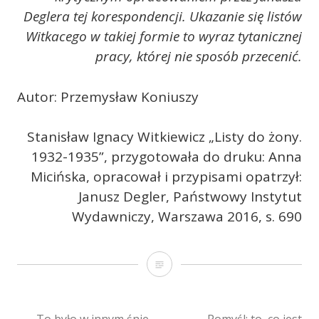
Deglera tej korespondencji. Ukazanie się listów
Witkacego w takiej formie to wyraz tytanicznej
pracy, której nie sposób przecenić.
Autor: Przemysław Koniuszy
Stanisław Ignacy Witkiewicz „Listy do żony.
1932-1935”, przygotowała do druku: Anna
Micińska, opracował i przypisami opatrzył:
Janusz Degler, Państwowy Instytut
Wydawniczy, Warszawa 2016, s. 690
„Robię
czary
i
←
„To było w innym śnie.
„Pomyśl: to, co jest