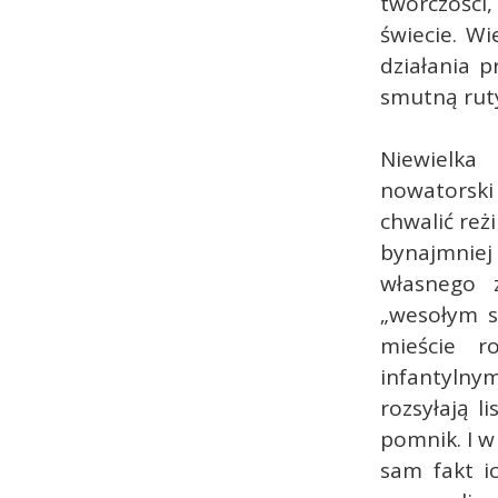
twórczości,
świecie. Wi
działania p
smutną rut
Niewielka
nowatorski
chwalić reż
bynajmniej
własnego 
„wesołym s
mieście r
infantylny
rozsyłają l
pomnik. I w
sam fakt i