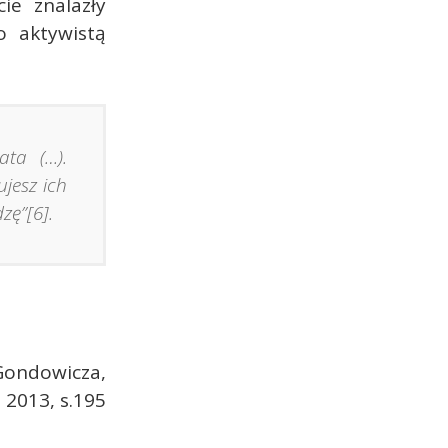
ie znalazły
o aktywistą
ata (…).
jesz ich
zę”[6].
 Gondowicza,
2013, s.195