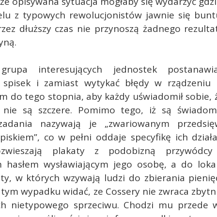
 że opisywana sytuacja mogłaby się wydarzyć gdz
elu z typowych rewolucjonistów jawnie się buntu
rzez dłuższy czas nie przynoszą żadnego rezultat
yną.
 grupa interesujących jednostek postanawi
 spisek i zamiast wytykać błędy w rządzeniu 
im do tego stopnia, aby każdy uświadomił sobie,
 nie są szczere. Pomimo tego, iż są świadom
zadania nazywają je „zwariowanym przedsięw
piskiem”, co w pełni oddaje specyfikę ich dział
ozwieszają plakaty z podobizną przywódcy
m hasłem wysławiającym jego osobę, a do loka
isty, w których wzywają ludzi do zbierania pieni
 tym wypadku widać, ze Cossery nie zwraca zbytn
ch nietypowego sprzeciwu. Chodzi mu przede 