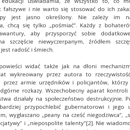
 edukacji uświadamia, że wszystko to, co mó
st fałszywe i nie warto się stosować do ich zaka
py jest jasno określony. Nie zależy im n
a, chcą się tylko „pośmiać”. Każdy z bohater
awantury, aby przysporzyć sobie dodatkowej
na szczęście niewyczerpanym, źródłem szczę
jest radość i śmiech.
 powieści widać także jak na dłoni mechanizm
iat wykreowany przez autora to rzeczywistoś
przez armie urzędników i policjantów, którzy
dgórne rozkazy. Wszechobecny aparat kontroli 
twa działały na społeczeństwo destrukcyjnie. P
jbardziej przypochlebić gubernatorowi i jego 
im, wygłaszano „peany na cześć niegodziwca”, „s
icjatywy” i „niepospolite talenty”[2]. Nie wiadomo