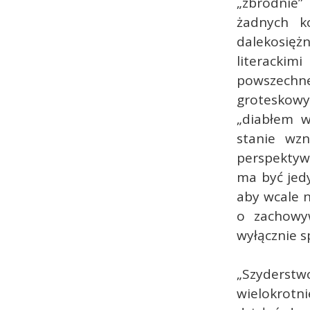
„zbrodnie
żadnych k
dalekosię
literack
powszech
groteskow
„diabłem w
stanie wz
perspektywy
ma być jedy
aby wcale n
o zachowy
wyłącznie s
„Szyderstwo
wielokrotni