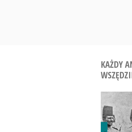
Skip
to
content
KAŻDY A
WSZĘDZI