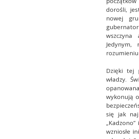
początków
dorośli, je
nowej gru
gubernator
wszczyna 
Jedynym, 
rozumieniu 
Dzięki tej
władzy. Św
opanowana 
wykonują o
bezpieczeńs
się jak na
„Kadzono” 
wzniosłe in