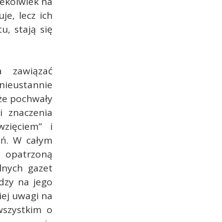
iekolwiek na
je, lecz ich
u, stają się
a zawiązać
nieustannie
 że pochwały
i znaczenia
zięciem” i
ań. W całym
 opatrzoną
lnych gazet
ędzy na jego
iej uwagi na
wszystkim o