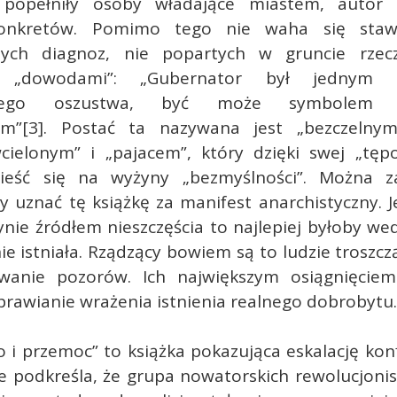
” popełniły osoby władające miastem, autor 
onkretów. Pomimo tego nie waha się staw
żnych diagnoz, nie popartych w gruncie rzec
imi „dowodami”: „Gubernator był jednym 
nego oszustwa, być może symbolem na
ym”[3]. Postać ta nazywana jest „bezczelnym
cielonym” i „pajacem”, który dzięki swej „tępo
nieść się na wyżyny „bezmyślności”. Można z
 uznać tę książkę za manifest anarchistyczny. J
nie źródłem nieszczęścia to najlepiej byłoby we
ie istniała. Rządzący bowiem są to ludzie troszczą
wanie pozorów. Ich największym osiągnięcie
prawianie wrażenia istnienia realnego dobrobytu.
 i przemoc” to książka pokazująca eskalację konf
e podkreśla, że grupa nowatorskich rewolucjoni