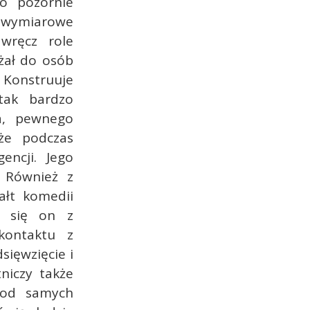
co pozornie
lowymiarowe
 wręcz role
eżał do osób
 Konstruuje
 tak bardzo
la, pewnego
 że podczas
encji. Jego
. Również z
ałt komedii
je się on z
kontaktu z
sięwzięcie i
niczy także
 od samych