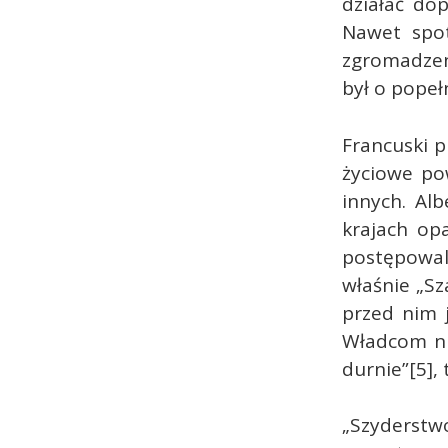
działać dop
Nawet spot
zgromadzen
był o popeł
Francuski p
życiowe po
innych. Al
krajach op
postępowali
właśnie „S
przed nim 
Władcom ni
durnie”[5], 
„Szyderstwo