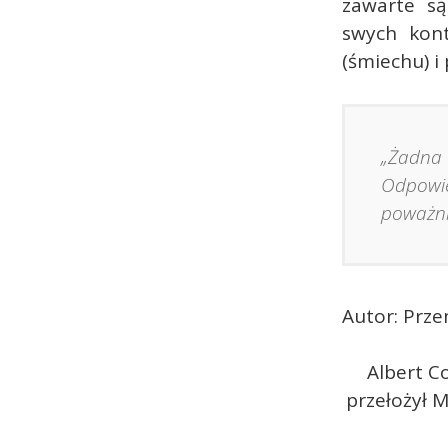
zawarte są
swych kont
(śmiechu) i p
„Żadna 
Odpowie
poważnie
Autor: Prze
Albert C
przełożył 