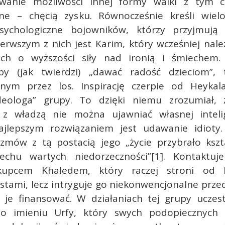
owanie możliwości innej formy walki z tym 
lne – chęcią zysku. Równocześnie kreśli wie
sychologiczne bojowników, którzy przyjmują
erwszym z nich jest Karim, który wcześniej nal
ch o wyższości siły nad ironią i śmiechem.
by (jak twierdzi) „dawać radość dzieciom”,
nym przez los. Inspirację czerpie od Heyka
deologa” grupy. To dzięki niemu zrozumiał,
z władzą nie można ujawniać własnej intelig
jlepszym rozwiązaniem jest udawanie idioty
mów z tą postacią jego „życie przybrało kszt
echu wartych niedorzeczności”[1]. Kontaktu
upcem Khaledem, który raczej stroni od 
stami, lecz intryguje go niekonwencjonalne przed
 je finansować. W działaniach tej grupy uczest
l o imieniu Urfy, który swych podopiecznych