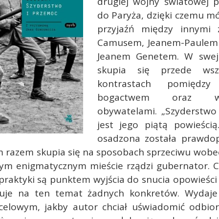
drugiej wojny światowej p
do Paryża, dzięki czemu m
przyjaźń między innymi 
Camusem, Jeanem-Paulem 
Jeanem Genetem. W swej 
skupia się przede wsz
kontrastach pomiędz
bogactwem oraz w
obywatelami. „Szyderstwo
jest jego piątą powieścią
osadzona została prawdo
m razem skupia się na sposobach sprzeciwu wobe
m enigmatycznym mieście rządzi gubernator. C
raktyki są punktem wyjścia do snucia opowieści 
uje na ten temat żadnych konkretów. Wydaje
celowym, jakby autor chciał uświadomić odbio