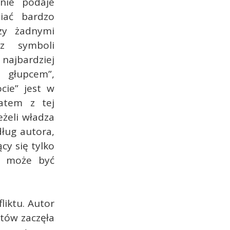
nie podaje
iać bardzo
zy żadnymi
z symboli
jbardziej
 głupcem”,
cie” jest w
atem z tej
eżeli władza
dług autora,
cy się tylko
m może być
liktu. Autor
stów zaczęła