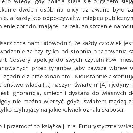
iero wtedy, gdy policja stała się organem siej
kanie dwóch osób na ulicy uznawane było za
ie, a każdy kto odpoczywał w miejscu publiczny
nienie zbrodni mającej na celu zniszczenie narodu
isarz chce nam udowodnić, że każdy człowiek jes
wodzenie zależy tylko od stopnia opanowania sz
bert Cossery apeluje do swych czytelników mies
anowanych przez tyranów, aby zawsze wbrew 
 zgodnie z przekonaniami. Nieustannie akcentuje
zaleństwo włada (…) naszym światem”[4] i jedyny
jest ignorancja, śmiech i dystans do własnych d
gdy nie można wierzyć, gdyż „światem rządzą zb
tylko czyhający na jakiekolwiek oznaki słabości.
 i przemoc” to książka jutra. Futurystyczne wska