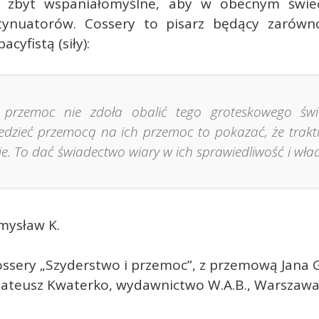
 zbyt wspaniałomyślne, aby w obecnym świec
ynuatorów. Cossery to pisarz będący zarówn
acyfistą (siły):
przemoc nie zdoła obalić tego groteskowego świ
dzieć przemocą na ich przemoc to pokazać, że traktu
. To dać świadectwo wiary w ich sprawiedliwość i wład
mysław K.
ossery „Szyderstwo i przemoc”, z przemową Jana
Mateusz Kwaterko, wydawnictwo W.A.B., Warszawa 