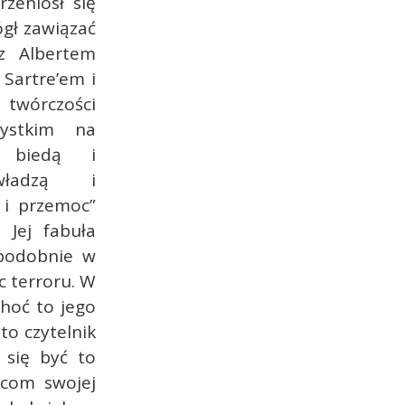
rzeniósł się
ógł zawiązać
z Albertem
Sartre’em i
twórczości
ystkim na
y biedą i
ładzą i
 i przemoc”
. Jej fabuła
podobnie w
c terroru. W
hoć to jego
to czytelnik
 się być to
rcom swojej