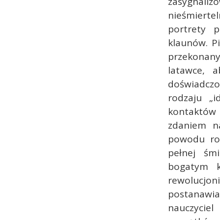
zasygnaliz
nieśmierte
portrety p
klaunów. Pi
przekonany
latawce, a
doświadczo
rodzaju „i
kontaktów 
zdaniem na
powodu roz
pełnej śmi
bogatym k
rewolucjoni
postanawia
nauczycie