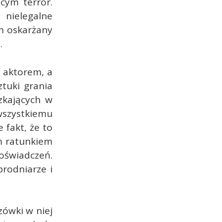
ącym terror.
 nielegalne
m oskarżany
.
t aktorem, a
tuki grania
zkających w
wszystkiemu
 fakt, że to
m ratunkiem
oświadczeń.
rodniarze i
zówki w niej