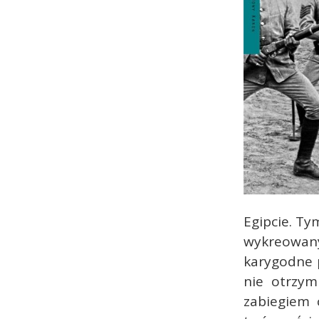
Egipcie. Ty
wykreowany
karygodne p
nie otrzym
zabiegiem 