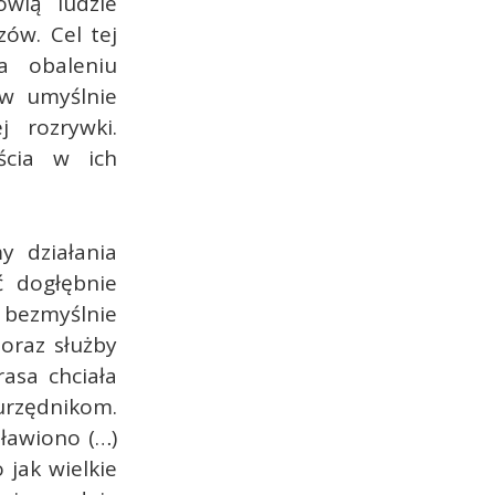
wią ludzie
zów. Cel tej
a obaleniu
ów umyślnie
 rozrywki.
ścia w ich
y działania
ć dogłębnie
 bezmyślnie
oraz służby
rasa chciała
urzędnikom.
ławiono (…)
 jak wielkie